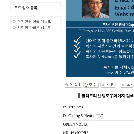
무료 업소 등록
운전면허 한글 매뉴얼
시민권 한글 예상문제
필라코리안 엘로우페이지 검색
ëª…ê°€ê¹€ë°¥
Dr. Cooling & Heating LLC
GREEN VOLTA
ê¹€ì¸ì§€ ë¶€ë™ì‚°