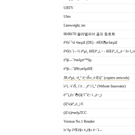
UBTV
Ubtv
Lineweight, inc
90/80/70 필라델피아 골프 동호회
ê¹€ë¯¼ì •ìœµìž (DE) - ëŒ€ì¶œ/ìœµìž
ê¹€ê±´ì—½ ê³µì¸ íšŒê³„ì‚¬ - íšŒê³„/ì„¸ë¬´/ì»¨ì
ë²§ì—˜í•œêµ­í•™êµ
ë²§ì—˜ìž¥ë¡œêµíšŒ
JR ë³µì‚¬ê¸° ë¦¬ìŠ¤, ë Œíƒˆ (copiers network)
ì›¹ì‚¬ì´íŠ¸ ì´ë…¸ë² ì´í„° (Website Innovator)
ë°˜ì„ê±´ì¶•(ì§‘ìˆ˜ë¦¬ ì „ë¬¸)
(ì£¼)ë²„ë‚¸ì €
(ì£¼)í•œêµ­TCC
Verizon No.1 Retailer
ì¤‘êµ­ ì†Œë§¤ ë„ë§¤ ë¬´ì—­