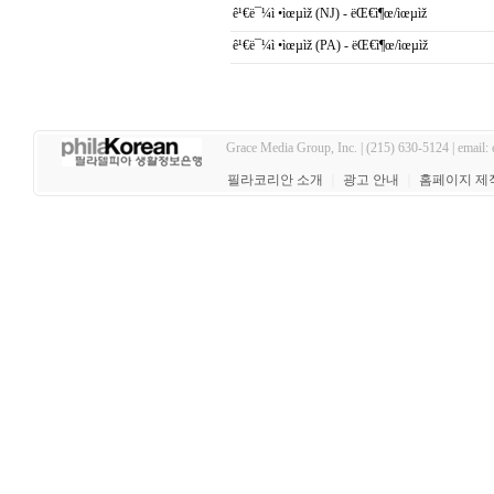
ê¹€ë¯¼ì •ìœµìž (NJ) - ëŒ€ì¶œ/ìœµìž
ê¹€ë¯¼ì •ìœµìž (PA) - ëŒ€ì¶œ/ìœµìž
Grace Media Group, Inc. | (215) 630-5124 | email:
필라코리안 소개
｜
광고 안내
｜
홈페이지 제