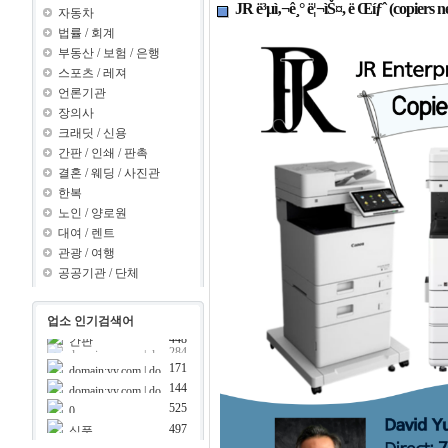
JR ë³µì‚¬ê¸° ë¦¬ìŠ¤, ë Œíƒˆ (copiers 
자동차
법률
/
회계
부동산
/
보험
/
은행
스포츠
/
레져
언론기관
장의사
크래딧
/
신용
간판
/
인쇄
/
판촉
결혼
/
웨딩
/
사진관
한복
노인
/
양로원
대여
/
렌트
관광
/
여행
공공기관
/
단체
업소 인기검색어
448
간판
간판
448
448
이용
171
domain:yy.com | do
144
08
domain:yy.com | do
main:y ???..
441
69
보험
main:z ???..
525
0
399
제과점
497
식품
385
크래딧