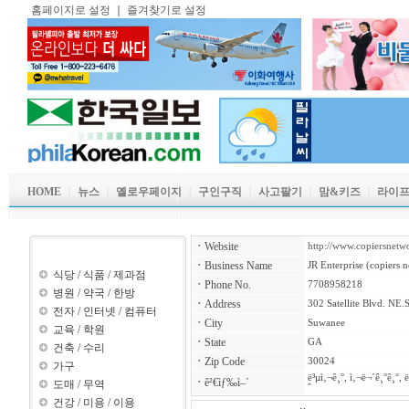
홈페이지로 설정
｜
즐겨찾기로 설정
HOME
｜
뉴스
｜
옐로우페이지
｜
구인구직
｜
사고팔기
｜
맘&키즈
｜
라이
ㆍ
Website
http://www.copiersnet
업소록 카테고리
ㆍ
Business Name
JR Enterprise (copiers 
식당
/
식품
/
제과점
ㆍ
Phone No.
7708958218
병원
/
약국
/
한방
ㆍ
Address
302 Satellite Blvd. NE.
전자
/
인터넷
/
컴퓨터
ㆍ
City
Suwanee
교육
/
학원
ㆍ
State
GA
건축
/
수리
ㆍ
Zip Code
30024
가구
ë³µì‚¬ê¸°, ì‚¬ë¬´ê¸°ê¸°, 
ㆍ
ê²€ìƒ‰ì–´
도매
/
무역
ˆ
건강
/
미용
/
이용