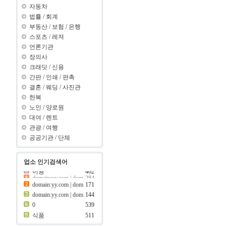
자동차
법률
/
회계
부동산
/
보험
/
은행
스포츠
/
레져
언론기관
장의사
크래딧
/
신용
간판
/
인쇄
/
판촉
결혼
/
웨딩
/
사진관
한복
노인
/
양로원
대여
/
렌트
관광
/
여행
공공기관
/
단체
업소 인기검색어
이용
462
간판
448
이용
462
domain:yy.com | dom
171
domain:yy.com | dom
144
ain:y ???..
08
ain:z ???..
69
441
보험
0
539
406
제과점
식품
511
399
크래딧