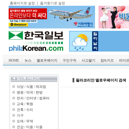
홈페이지로 설정
｜
즐겨찾기로 설정
HOME
｜
뉴스
｜
옐로우페이지
｜
구인구직
｜
사고팔기
｜
맘&키즈
｜
라이
업소록 카테고리
필라코리안 엘로우페이지 검색
식당
/
식품
/
제과점
병원
/
약국
/
한방
전자
/
인터넷
/
컴퓨터
교육
/
학원
건축
/
수리
가구
도매
/
무역
건강
/
미용
/
이용