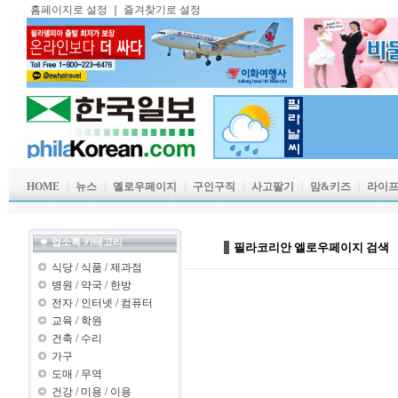
홈페이지로 설정
｜
즐겨찾기로 설정
HOME
｜
뉴스
｜
옐로우페이지
｜
구인구직
｜
사고팔기
｜
맘&키즈
｜
라이
업소록 카테고리
필라코리안 엘로우페이지 검색
식당
/
식품
/
제과점
병원
/
약국
/
한방
전자
/
인터넷
/
컴퓨터
교육
/
학원
건축
/
수리
가구
도매
/
무역
건강
/
미용
/
이용