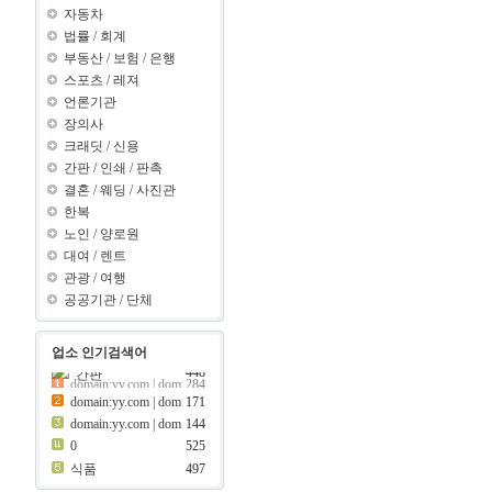
자동차
법률
/
회계
부동산
/
보험
/
은행
스포츠
/
레져
언론기관
장의사
크래딧
/
신용
간판
/
인쇄
/
판촉
결혼
/
웨딩
/
사진관
한복
노인
/
양로원
대여
/
렌트
관광
/
여행
공공기관
/
단체
업소 인기검색어
448
간판
이용
448
간판
448
domain:yy.com | dom
171
ain:y ???..
08
domain:yy.com | dom
144
ain:z ???..
보험
441
69
0
525
399
제과점
식품
497
392
크래딧