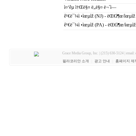
ì¤‘êµ­ ì†Œë§¤ ë„ë§¤ ë¬´ì—­
ê¹€ë¯¼ì •ìœµìž (NJ) - ëŒ€ì¶œ/ìœµìž
ê¹€ë¯¼ì •ìœµìž (PA) - ëŒ€ì¶œ/ìœµìž
Grace Media Group, Inc. | (215) 630-5124 | email:
필라코리안 소개
｜
광고 안내
｜
홈페이지 제