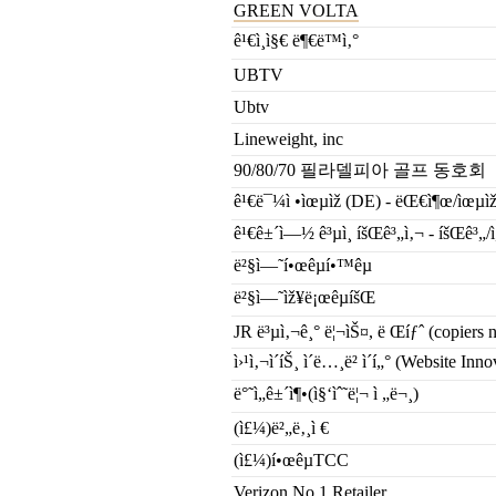
GREEN VOLTA
ê¹€ì¸ì§€ ë¶€ë™ì‚°
UBTV
Ubtv
Lineweight, inc
90/80/70 필라델피아 골프 동호회
ê¹€ë¯¼ì •ìœµìž (DE) - ëŒ€ì¶œ/ìœµìž
ê¹€ê±´ì—½ ê³µì¸ íšŒê³„ì‚¬ - íšŒê³„
ë²§ì—˜í•œêµ­í•™êµ
ë²§ì—˜ìž¥ë¡œêµíšŒ
JR ë³µì‚¬ê¸° ë¦¬ìŠ¤, ë Œíƒˆ (copiers 
ì›¹ì‚¬ì´íŠ¸ ì´ë…¸ë² ì´í„° (Website Inn
ë°˜ì„ê±´ì¶•(ì§‘ìˆ˜ë¦¬ ì „ë¬¸)
(ì£¼)ë²„ë‚¸ì €
(ì£¼)í•œêµ­TCC
Verizon No.1 Retailer