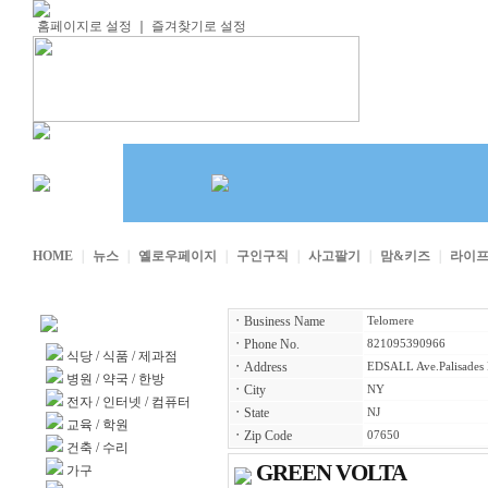
홈페이지로 설정
｜
즐겨찾기로 설정
HOME
｜
뉴스
｜
옐로우페이지
｜
구인구직
｜
사고팔기
｜
맘&키즈
｜
라이
ㆍ
Business Name
Telomere
업소록 카테고리
ㆍ
Phone No.
821095390966
식당
/
식품
/
제과점
ㆍ
Address
EDSALL Ave.Palisades 
병원
/
약국
/
한방
ㆍ
City
NY
전자
/
인터넷
/
컴퓨터
ㆍ
State
NJ
교육
/
학원
ㆍ
Zip Code
07650
건축
/
수리
GREEN VOLTA
가구