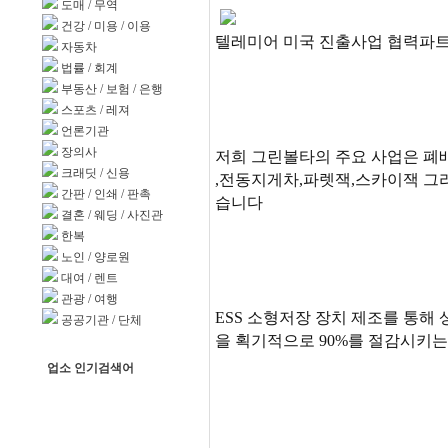
도매
/
무역
건강
/
미용
/
이용
텔레미어 미국 진출사업 협력파트
자동차
법률
/
회계
부동산
/
보험
/
은행
스포츠
/
레져
언론기관
장의사
저희 그린볼타의 주요 사업은 폐
크래딧
/
신용
,전동지게차,파렛잭,스카이잭 그리
간판
/
인쇄
/
판촉
습니다
결혼
/
웨딩
/
사진관
한복
노인
/
양로원
대여
/
렌트
관광
/
여행
ESS 소형저장 장치 제조를 통
공공기관
/
단체
을 획기적으로 90%를 절감시키
업소 인기검색어