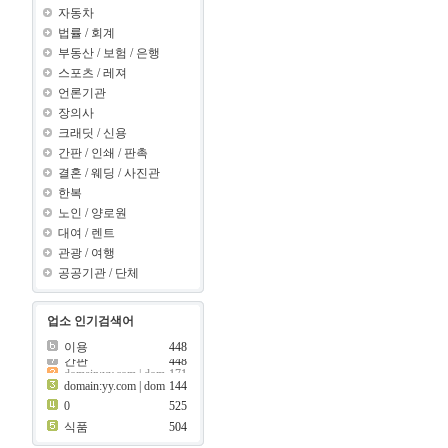
자동차
법률
/
회계
부동산
/
보험
/
은행
스포츠
/
레져
언론기관
장의사
크래딧
/
신용
간판
/
인쇄
/
판촉
결혼
/
웨딩
/
사진관
한복
노인
/
양로원
대여
/
렌트
관광
/
여행
공공기관
/
단체
업소 인기검색어
이용
448
이용
448
간판
448
간판
448
441
보험
domain:yy.com | dom
144
0
525
ain:z ???..
69
399
제과점
식품
504
399
크래딧