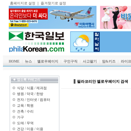
홈페이지로 설정
｜
즐겨찾기로 설정
HOME
｜
뉴스
｜
옐로우페이지
｜
구인구직
｜
사고팔기
｜
맘&키즈
｜
라이
업소록 카테고리
필라코리안 엘로우페이지 검색
식당
/
식품
/
제과점
병원
/
약국
/
한방
전자
/
인터넷
/
컴퓨터
교육
/
학원
건축
/
수리
가구
도매
/
무역
건강
/
미용
/
이용