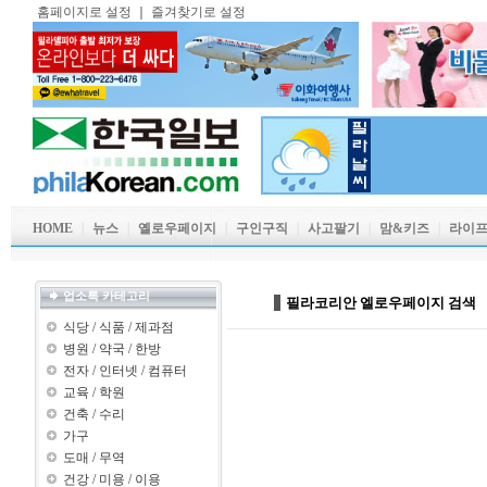
홈페이지로 설정
｜
즐겨찾기로 설정
HOME
｜
뉴스
｜
옐로우페이지
｜
구인구직
｜
사고팔기
｜
맘&키즈
｜
라이
업소록 카테고리
필라코리안 엘로우페이지 검색
식당
/
식품
/
제과점
병원
/
약국
/
한방
전자
/
인터넷
/
컴퓨터
교육
/
학원
건축
/
수리
가구
도매
/
무역
건강
/
미용
/
이용