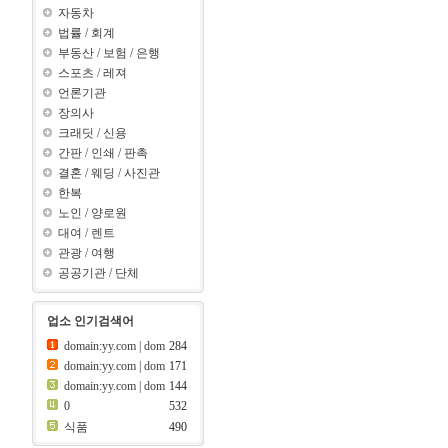
자동차
법률
/
회계
부동산
/
보험
/
은행
스포츠
/
레져
언론기관
장의사
크래딧
/
신용
간판
/
인쇄
/
판촉
결혼
/
웨딩
/
사진관
한복
노인
/
양로원
대여
/
렌트
관광
/
여행
공공기관
/
단체
업소 인기검색어
이용
455
domain:yy.com | dom
284
domain:yy.com | dom
171
ain:x ???..
90
ain:y ???..
보험
420
08
domain:yy.com | dom
144
ain:z ???..
69
413
간판
0
532
399
제과점
식품
490
399
크래딧