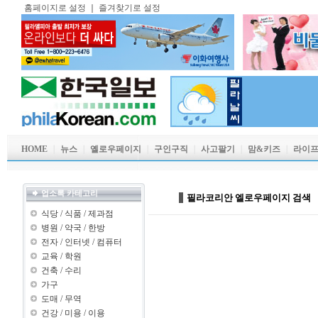
홈페이지로 설정
｜
즐겨찾기로 설정
HOME
｜
뉴스
｜
옐로우페이지
｜
구인구직
｜
사고팔기
｜
맘&키즈
｜
라이
업소록 카테고리
필라코리안 엘로우페이지 검색
식당
/
식품
/
제과점
병원
/
약국
/
한방
전자
/
인터넷
/
컴퓨터
교육
/
학원
건축
/
수리
가구
도매
/
무역
건강
/
미용
/
이용