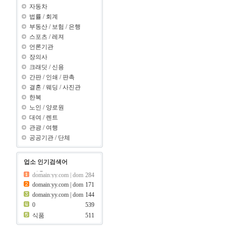
자동차
법률
/
회계
부동산
/
보험
/
은행
스포츠
/
레져
언론기관
장의사
크래딧
/
신용
간판
/
인쇄
/
판촉
결혼
/
웨딩
/
사진관
한복
노인
/
양로원
대여
/
렌트
관광
/
여행
공공기관
/
단체
업소 인기검색어
이용
462
간판
448
이용
462
domain:yy.com | dom
171
ain:y ???..
08
domain:yy.com | dom
144
ain:z ???..
69
441
보험
0
539
406
제과점
식품
511
399
크래딧