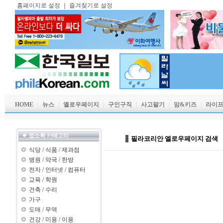
홈페이지로 설정
｜
즐겨찾기로 설정
HOME
｜
뉴스
｜
옐로우페이지
｜
구인구직
｜
사고팔기
｜
맘&키즈
｜
라이
업소록 카테고리
필라코리안 엘로우페이지 검색
식당
/
식품
/
제과점
병원
/
약국
/
한방
전자
/
인터넷
/
컴퓨터
교육
/
학원
건축
/
수리
가구
도매
/
무역
건강
/
미용
/
이용