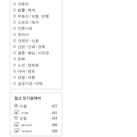
자동차
법률
/
회계
부동산
/
보험
/
은행
스포츠
/
레져
언론기관
장의사
크래딧
/
신용
간판
/
인쇄
/
판촉
결혼
/
웨딩
/
사진관
한복
노인
/
양로원
대여
/
렌트
관광
/
여행
공공기관
/
단체
업소 인기검색어
이용
455
domain:yy.com | dom
284
441
간판
ain:x ???..
90
domain:yy.com | dom
171
보험
434
ain:y ???..
08
domain:yy.com | dom
144
399
제과점
ain:z ???..
69
0
539
399
크래딧
식품
497