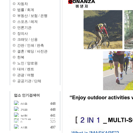
자동차
법률
/
회계
부동산
/
보험
/
은행
스포츠
/
레져
언론기관
장의사
크래딧
/
신용
간판
/
인쇄
/
판촉
결혼
/
웨딩
/
사진관
한복
노인
/
양로원
대여
/
렌트
관광
/
여행
공공기관
/
단체
업소 인기검색어
448
이용
domain:yy.com | domai
284
448
간판
n:x ???..
90
domain:yy.com | domai
171
441
보험
n:y ???..
08
domain:yy.com | domai
144
399
제과점
n:z ???..
69
0
525
399
크래딧
식품
497