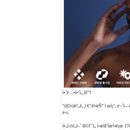
ì•ˆë…•í•˜ì„¸ìš”?
"(ì£¼)ë²„ë‚¸ì €"ë¼ëŠ” ì œì¡°, ë¬´ì—
ë‹¤.
ì•„ì›ƒë„ì–´ ìš©í’ˆì„ ì‹œìž‘ìœ¼ë¡œ 17ë