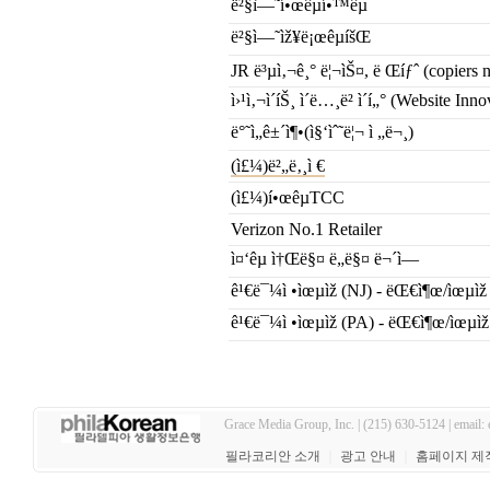
ë²§ì—˜í•œêµ­í•™êµ
ë²§ì—˜ìž¥ë¡œêµíšŒ
JR ë³µì‚¬ê¸° ë¦¬ìŠ¤, ë Œíƒˆ (copiers 
ì›¹ì‚¬ì´íŠ¸ ì´ë…¸ë² ì´í„° (Website Inn
ë°˜ì„ê±´ì¶•(ì§‘ìˆ˜ë¦¬ ì „ë¬¸)
(ì£¼)ë²„ë‚¸ì €
(ì£¼)í•œêµ­TCC
Verizon No.1 Retailer
ì¤‘êµ­ ì†Œë§¤ ë„ë§¤ ë¬´ì—­
ê¹€ë¯¼ì •ìœµìž (NJ) - ëŒ€ì¶œ/ìœµìž
ê¹€ë¯¼ì •ìœµìž (PA) - ëŒ€ì¶œ/ìœµìž
Grace Media Group, Inc. | (215) 630-5124 | email:
필라코리안 소개
｜
광고 안내
｜
홈페이지 제