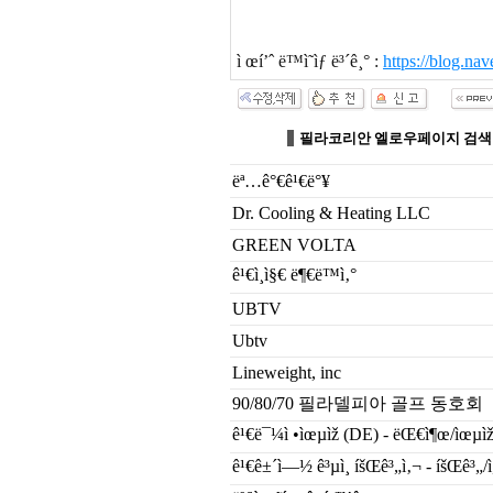
ì œí’ˆ ë™ì˜ìƒ ë³´ê¸° :
https://blog.n
필라코리안 엘로우페이지 검색
ëª…ê°€ê¹€ë°¥
Dr. Cooling & Heating LLC
GREEN VOLTA
ê¹€ì¸ì§€ ë¶€ë™ì‚°
UBTV
Ubtv
Lineweight, inc
90/80/70 필라델피아 골프 동호회
ê¹€ë¯¼ì •ìœµìž (DE) - ëŒ€ì¶œ/ìœµìž
ê¹€ê±´ì—½ ê³µì¸ íšŒê³„ì‚¬ - íšŒê³„