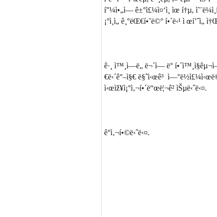
í”¼ì•„ì— ê±°ì£¼ì¤‘ì¸ ìœ í†µ, ì˜¨ë¼ì¸í
¡°ì¸ì„ ê¸°ëŒ€í•˜ë©° í•´ë‹¹ ì œí’ˆì„ ì
ê·¸ ì™¸ì—ë„ ë¬´ì—­ ë° í•´ì™¸ì§êµ¬ì—
€ë‹´ê°–ì§€ ë§ˆì‹œê³ ì—°ë½ì£¼ì‹œë©´ ë‹¨
ì‹œìž¥ì¡°ì‚¬í•´ë“œë¦¬ê² ìŠµë‹ˆë‹¤.
ê°ì‚¬í•©ë‹ˆë‹¤.
- (ì£¼) ë²„ë‚¸ì 