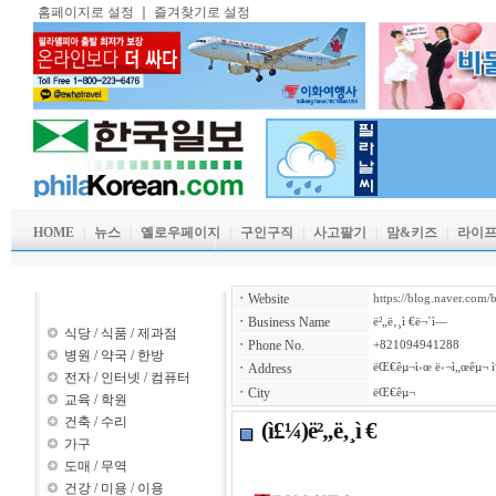
홈페이지로 설정
｜
즐겨찾기로 설정
HOME
｜
뉴스
｜
옐로우페이지
｜
구인구직
｜
사고팔기
｜
맘&키즈
｜
라이
ㆍ
Website
https://blog.naver.com
업소록 카테고리
ㆍ
Business Name
ë²„ë‚¸ì €ë¬´ì—­
식당
/
식품
/
제과점
ㆍ
Phone No.
+821094941288
병원
/
약국
/
한방
ㆍ
Address
ëŒ€êµ¬ì‹œ ë‹¬ì„œêµ¬ ì
전자
/
인터넷
/
컴퓨터
ㆍ
City
ëŒ€êµ¬
교육
/
학원
건축
/
수리
(ì£¼)ë²„ë‚¸ì €
가구
도매
/
무역
건강
/
미용
/
이용