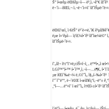
Š” í•œêµ­ ëŒ€êµ¬ì— ë³¸ì‚¬ê°€ ìžˆê³ ì
ë¬´ì—­íšŒì‚¬ ì‚¬ë¬´ì‹¤ì´ ìžˆìŠµë‹ˆë‹¤
ëŒ€í‘œì¸ ì €ëŠ” ë³´ë‹¤ë‚˜ì€ ê³µìž¥ê´
ë¡œ ì¤‘êµ­ì— ìƒì£¼í•˜ê³ ìžˆìœ¼ë©° ì„
ìžˆìŠµë‹ˆë‹¤.
í˜„ìž¬ ì½”ì˜¤ë¡±ìŠ¤í¬ì¸ , ë™ì•„ì œì
LGí™”í•™ í•´ì™¸ì‚¬ì—…ë¶€, í•˜ì´í
¡œ íŒì´‰ë¬¼ ë‚©í’ˆì„ ì§„í–‰í•˜ê³ ì
í’ˆ ìˆ˜ë°°, ë¬´ë£Œ ì‹œìž¥ì¡°ì‚¬ë“± ê¸°
¸°ì—…ë“¤ì˜ ì œí’ˆì„ ì†Œì‹±í•˜ê³ ìžˆì
ì´ë²ˆì— í•œêµ­, ë¯¸êµ­, ì¤‘êµ­ì— íŠ¹í