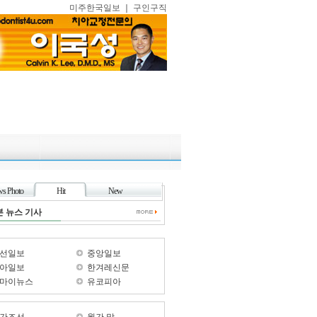
미주한국일보
｜
구인구직
s Photo
Hit
New
본 뉴스 기사
선일보
중앙일보
아일보
한겨레신문
마이뉴스
유코피아