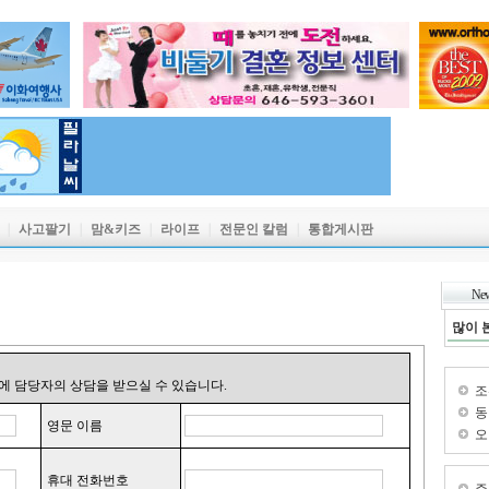
직
｜
사고팔기
｜
맘&키즈
｜
라이프
｜
전문인 칼럼
｜
통합게시판
New
많이 
조
동
오