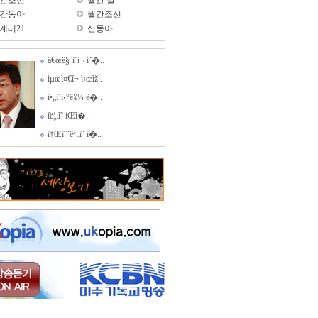
간조선
월간 말
간동아
월간조선
계레21
신동아
â€œë§ˆì´í¬ í˜�..
ìµœì¤€í¬ ì‹œìž..
ì•„ì´í‹°ë¥¼ ë�..
íë¦„ì˜ íŒì�..
ì†Œìˆ˜ê³„ì˜ ì�..