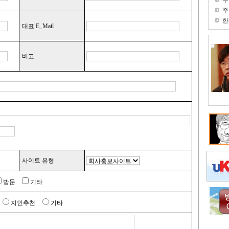
주
주
한