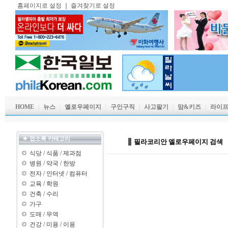
홈페이지로 설정
｜
즐겨찾기로 설정
HOME
｜
뉴스
｜
옐로우페이지
｜
구인구직
｜
사고팔기
｜
맘&키즈
｜
라이
업소록 카테고리
필라코리안 엘로우페이지 검색
식당
/
식품
/
제과점
병원
/
약국
/
한방
전자
/
인터넷
/
컴퓨터
교육
/
학원
건축
/
수리
가구
도매
/
무역
건강
/
미용
/
이용