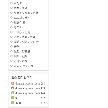
자동차
법률
/
회계
부동산
/
보험
/
은행
스포츠
/
레져
언론기관
장의사
크래딧
/
신용
간판
/
인쇄
/
판촉
결혼
/
웨딩
/
사진관
한복
노인
/
양로원
대여
/
렌트
관광
/
여행
공공기관
/
단체
업소 인기검색어
이용
455
간판
420
이용
455
domain:yy.com | dom
171
ain:y ???..
08
domain:yy.com | dom
144
ain:z ???..
69
420
보험
0
546
413
크래딧
식품
476
399
제과점