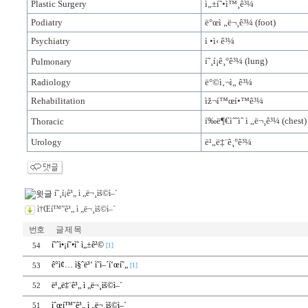
Plastic Surgery
ì„±í˜•ì™¸ê³¼
Podiatry
ë°œì „ë¬¸ê³¼
(foot)
Psychiatry
ì •ì‹ ê³¼
í˜¸í¡ê¸°ê³¼
(lung)
Pulmonary
Radiology
ë°©ì‚¬ì„ ê³¼
Rehabilitation
ìž¬í™œí•™ê³¼
í‰ë¶€ìˆ˜ìˆ ì „ë¬¸ê³¼
(chest)
Thoracic
Urology
ë¹„ë‡¨ê¸°ê³¼
í˜¸í¡ê³„ ì „ë¬¸ìš©ì–´
ì†Œí™”ê³„ ì „ë¬¸ìš©ì–´
번호
글 제 목
í˜ˆì•¡í˜•ì˜ ì„±ê²©
54
[1]
ê°ì¢… ì§ˆë³‘ ì˜ì–´í‘œí˜„
53
[1]
ë¹„ë‡¨ê³„ ì „ë¬¸ìš©ì–´
52
ìˆœí™˜ê³„ ì „ë¬¸ìš©ì–´
51