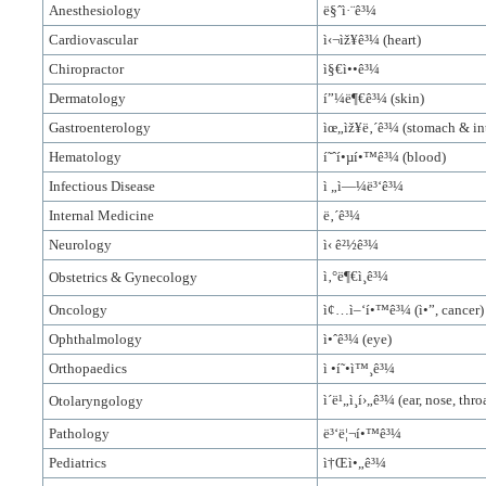
Anesthesiology
ë§ˆì·¨ê³¼
Cardiovascular
ì‹¬ìž¥ê³¼
(heart)
Chiropractor
ì§€ì••ê³¼
Dermatology
í”¼ë¶€ê³¼
(skin)
Gastroenterology
ìœ„ìž¥ë‚´ê³¼
(stomach & int
Hematology
í˜ˆí•µí•™ê³¼
(blood)
Infectious Disease
ì „ì—¼ë³‘ê³¼
Internal Medicine
ë‚´ê³¼
Neurology
ì‹ ê²½ê³¼
ì‚°ë¶€ì¸ê³¼
Obstetrics & Gynecology
Oncology
ì¢…ì–‘í•™ê³¼
(
ì•”
, cancer)
Ophthalmology
ì•ˆê³¼
(eye)
Orthopaedics
ì •í˜•ì™¸ê³¼
ì´ë¹„ì¸í›„ê³¼
(ear, nose, thro
Otolaryngology
Pathology
ë³‘ë¦¬í•™ê³¼
Pediatrics
ì†Œì•„ê³¼