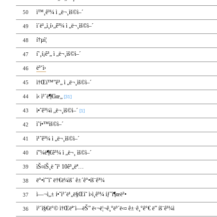
ì™¸ê³¼ ì „ë¬¸ìš©ì–´
50
ì´ë¹„ì¸í›„ê³¼ ì „ë¬¸ìš©ì–´
49
í†µì¦
48
í˜¸í¡ê³„ ì „ë¬¸ìš©ì–´
47
ë³‘ì›
46
ì†Œí™”ê³„ ì „ë¬¸ìš©ì–´
45
ì‹ ì²´ë¶€ìœ„
44
[31]
ì•ˆê³¼ì „ë¬¸ìš©ì–´
43
[1]
ì˜í•™ìš©ì–´
42
ì¹˜ê³¼ ì „ë¬¸ìš©ì–´
41
í”¼ë¶€ê³¼ ì „ë¬¸ ìš©ì–´
40
ìŠ¤íŠ¸ë ˆì¹­ 10ê³„ëª…
39
ë°•ìˆ˜ì˜ ë†€ë¼ìš´ ê±´ê°•íš¨ê³¼
38
ì—¬ì„± í•˜ì²´ë¹„ë§Œì˜ ì›ì¸ê³¼ íƒˆì¶œë²•
37
ì²´ì§€ë°© ì†Œëª¨ì—ëŠ” ë‹¬ë¦¬ê¸°ë³´ë‹¤ ê±·ê¸°ê°€ ë” íš¨ê³¼ì 
36