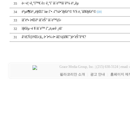
ë‹¬ë¦¬ê¸°ì™€ ê±·ê¸°ì˜ ìš´ë™íš¨ê³¼ ë¹„êµ
35
ë³µë¶€ë¹„ë§Œì˜ ìœ í˜• -í”¼í•˜ì§€ë°© VS ë‚´ìž¥ì§€ë°©
34
[50]
ìž˜ëª» ì•Œê³ ìžˆëŠ” ìš´ë™ìƒì‹
33
ì§€êµ¬ë ¥ ìš´ë™ í”„ë¡œê·¸ëž¨
32
å°é£Ÿ(ì†Œì‹)ì„ í•´ì•¼ é•·å£½(ìž¥ìˆ˜)í•˜ëŠ”ê°€?
31
Grace Media Group, Inc. | (215) 630-5124 | email:
필라코리안 소개
｜
광고 안내
｜
홈페이지 제