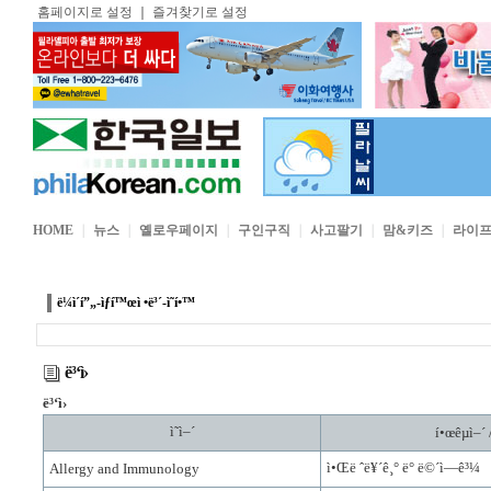
홈페이지로 설정
｜
즐겨찾기로 설정
HOME
｜
뉴스
｜
옐로우페이지
｜
구인구직
｜
사고팔기
｜
맘&키즈
｜
라이
ë¼ì´í”„-ìƒí™œì •ë³´-ì˜í•™
ë³‘ì›
ë³‘ì›
ì˜ì–´
í•œêµ­ì–´
ì•Œë ˆë¥´ê¸° ë° ë©´ì—­ê³¼
Allergy and Immunology