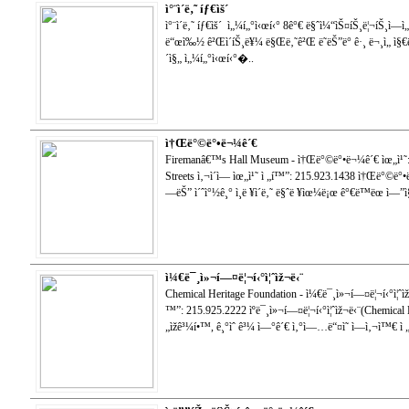
ì°¨ì´ë‚˜ íƒ€ìš´
ì°¨ì´ë‚˜ íƒ€ìš´ ì„¼í„°ì‹œí‹° 8ê°€ ë§ˆì¼“ìŠ¤íŠ¸ë¦¬íŠ¸ì—ì
ë“œì‰½ ê²Œì´íŠ¸ë¥¼ ë§Œë‚˜ê²Œ ë˜ëŠ”ë° ê·¸ ë¬¸ì„ ì§
´ì§„ ì„¼í„°ì‹œí‹°�..
ì†Œë°©ë°•ë¬¼ê´€
Firemanâ€™s Hall Museum - ì†Œë°©ë°•ë¬¼ê´€ ìœ„ì¹˜: 
Streets ì‚¬ì´ì— ìœ„ì¹˜ ì „í™”: 215.923.1438 ì†Œë°©
—ëŠ” ì´ˆì°½ê¸° ì¸ë ¥ì´ë‚˜ ë§ˆë ¥ìœ¼ë¡œ ê°€ë™ëœ ì—”ì§„ë
ì¼€ë¯¸ì»¬í—¤ë¦¬í‹°ì¦ˆìž¬ë‹¨
Chemical Heritage Foundation - ì¼€ë¯¸ì»¬í—¤ë¦¬í‹°ì¦ˆìž¬
™”: 215.925.2222 ìºë¯¸ì»¬í—¤ë¦¬í‹°ì¦ˆìž¬ë‹¨(Chemical
„ìžê³¼í•™, ê¸°ìˆ ê³¼ ì—°ê´€ ì‚°ì—…ë“¤ì˜ ì—­ì‚¬ì™€ ì „