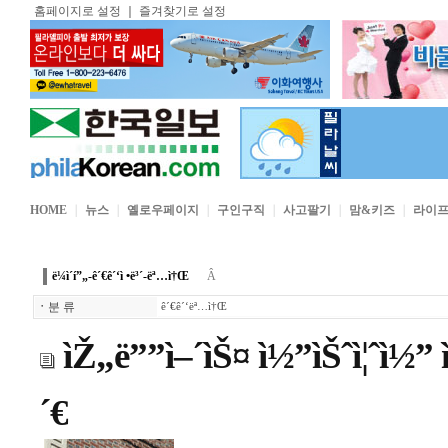
홈페이지로 설정
｜
즐겨찾기로 설정
HOME
｜
뉴스
｜
옐로우페이지
｜
구인구직
｜
사고팔기
｜
맘&키즈
｜
라이
ë¼ì´í”„-ê´€ê´‘ì •ë³´-ëª…ì†Œ
Â
ㆍ
분 류
ê´€ê´‘ëª…ì†Œ
ìŽ„ë””ì–´ìŠ¤ ì½”ìŠˆì¦ˆì½” 
´€