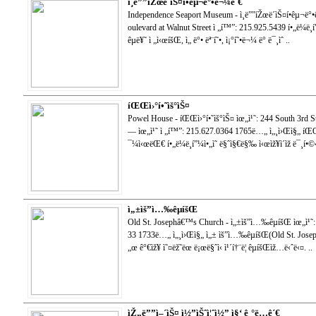
ì¸ë””íŽœë´ìŠ¤í•­êµ¬ë°•ë¬¼ê´€
Independence Seaport Museum - ì¸ë””íŽœë´ìŠ¤í•­êµ¬ë
oulevard at Walnut Street ì „í™”: 215.925.5439 í•„ë¼ë¸í
êµë¥˜ ì „ì‹œíšŒ, ì„ ë°• ëª¨í˜•, ì¡°í˜•ë¬¼ ë° ë¯¸ìˆ ..
íŒŒì›°í•˜ìš°ìŠ¤
Powel House - íŒŒì›°í•˜ìš°ìŠ¤ ìœ„ì¹˜: 244 South 3rd Str
— ìœ„ì¹˜ ì „í™”: 215.627.0364 1765ë…„ ì„¸ì›Œì§„ íŒŒì›
¯¼ì‹œëŒ€ í•„ë¼ë¸í”¼ì•„ì˜ ë§ˆì§€ë§‰ ì‹œìž¥ì´ìž ë¯¸í•
ì„±ìš”ì…‰êµíšŒ
Old St. Josephâ€™s Church - ì„±ìš”ì…‰êµíšŒ ìœ„ì¹˜: 
33 1733ë…„ ì„¸ì›Œì§„ ì„± ìš”ì…‰êµíšŒ(Old St. Joseph
„œ ê°€ìž¥ ì˜¤ëž˜ëœ ë¡œë§ˆì‹ ì¹´í†¨ë¦­ êµíšŒìž…ë‹ˆë‹¤. ..
ìŽ„ë””ì–´ìŠ¤ ì½”ìŠˆì¦ˆì½” ì§‘ ê¸°ë…ê´€