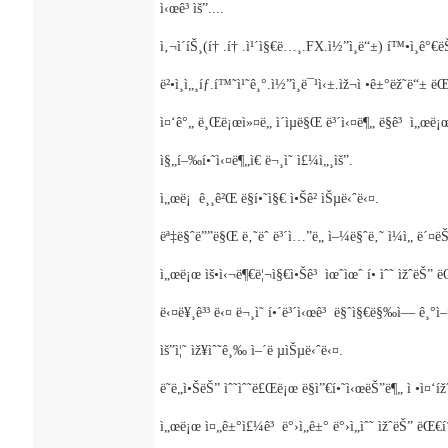
ì‹œê³ ìš”....
ì‚¬ì´íŠ¸(í† .í† .ì¹´ì§€ë…¸.FX.ì½”ì¸ë“±) í™•ì¸ê°€ë
ë²•ì¸ì„¸íƒ.í™˜ì¹˜ê¸°.ì½”ì¸ë¯¹ì‹±.ìž¬ì •ê±°ëž˜ë“±
ì¤‘ê°„ ë¸Œë¡œì»¤ë„ ì´ìµë§Œ ë³´ì‹¤ë¶„ ë§ê³ ì„œë¡
ì§„í–‰í•˜ì‹¤ë¶„ì€ ë¬¸ì˜ ì£¼ì„¸ìš”.
ì„œë¡ ê¸¸ê²Œ ë§í•˜ì§€ ì•Šê² ìŠµë‹ˆë‹¤.
ëª‡ë§ˆë””ë§Œ ë‚˜ëˆ ë³´ì…”ë„ ì–¼ë§ˆë‚˜ ì¼ì„ ë´¤ëŠ”
ì„œë¡œ ìš•ì‹¬ë¶€ë¦¬ì§€ì•Šê³ ìœˆìœˆ í• ìˆ˜ ìžˆëŠ” ë
ë‹¤ë¥¸ê³³ ë‹¤ ë¬¸ì˜ í•´ë³´ì‹œê³ ë§ˆì§€ë§‰ì— ê¸°ì–
ìš”ì¦˜ ìž¥ìˆ˜ê¸‰ ì–´ë µìŠµë‹ˆë‹¤.
ë˜ë„ì•ŠëŠ” ìˆ˜ìˆ˜ë£Œë¡œ ë§ì”€í•˜ì‹œëŠ”ë¶„ ì •ì¤‘
ì„œë¡œ ì¤„ê±°ì£¼ê³ ë°›ì„ê±° ë°›ì„ìˆ˜ ìžˆëŠ” ëŒ€í