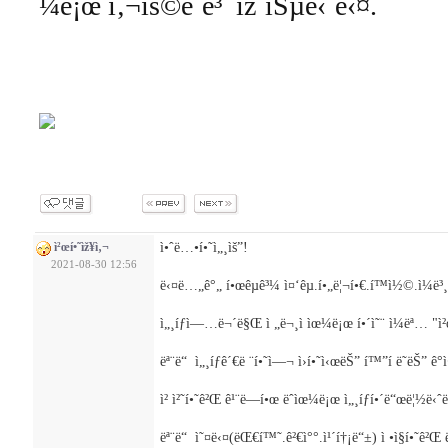
¼ë¡œ ì‚¬ìš©ë˜ê³ ìžˆìŠµë‹ˆë‹¤.
ì•ˆë…•í•˜ì„¸ìš”!
ì²œí•˜ìž¥ì‚¬
2021-08-30 12:56
ë‹¤ë…„ê°„ í•œêµ­ê³¼ ì¤‘êµ­.í•„ë¦¬í•€.í™ì½©.ì¼ë³
ì„¸íƒì—…ë¬´ë§Œ ì „ë¬¸ì ìœ¼ë¡œ í•´ì˜¨ ì¼ëª… "ì²
ëª¨ë“ ì„¸íƒê´€ë ¨í•˜ì—¬ ì›í•˜ì‹œëŠ” í™”í ë˜ëŠ” 
ì² ì²˜í•˜ê²Œ ê¹¨ë—í•œ ëˆìœ¼ë¡œ ì„¸íƒí•´ë“œë¦½ë‹ˆë
ëª¨ë“ ì˜¤ë‹¤(ëŒ€í™˜.ê²€ì°°.ì¹´í†¡ë“±) ì •ì§í•˜ê²Œ