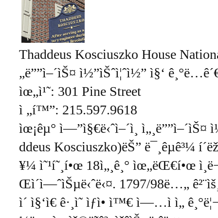
Thaddeus Kosciuszko House Nationa
„ë””ì–´ìŠ¤ ì½”ìŠˆì¦ˆì½” ì§‘ ê¸°ë…ê´
ìœ„ì¹˜: 301 Pine Street
ì „í™”: 215.597.9618
ìœ¡êµ° ì—”ì§€ë‹ˆì–´ì¸ ì„¸ë””ì–´ìŠ¤ 
ddeus Kosciuszko)ëŠ” ë¯¸êµ­ê³¼ í´ëž
¥¼ ì˜¹í˜¸í•œ 18ì„¸ê¸° ìœ„ëŒ€í•œ ì¸ë
Œì´ì—ˆìŠµë‹ˆë‹¤. 1797/98ë…„ ê²¨ìš¸
ì´ ì§‘ì€ ê·¸ì˜ ìƒì• ì™€ ì—…ì ì„ ê¸