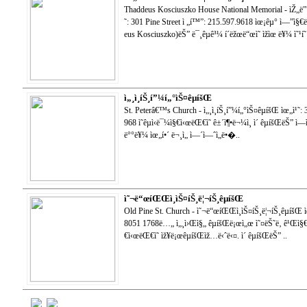
Thaddeus Kosciuszko House National Memorial - ìŽ„ë””ì
˜: 301 Pine Street ì „í™”: 215.597.9618 ìœ¡êµ° ì—”ì§€ë‹ˆ
eus Kosciuszko)ëŠ” ë¯¸êµ­ê³¼ í´ëžœë“œì˜ ìžìœ ë¥¼ ì˜¹í
ì„¸ì¸íŠ¸í”¼í„°ìŠ¤êµíšŒ
St. Peterâ€™s Church - ì„¸ì¸íŠ¸í”¼í„°ìŠ¤êµíšŒ ìœ„ì¹˜:
968 ì˜êµ­ì‹ë¯¼ì§€ì‹œëŒ€ì˜ ê±´ì¶•ë¬¼ì¸ ì´ êµíšŒëŠ” ì
ë°°ë¥¼ ìœ„í•´ ë¬¸ì„ ì—´ì—ˆì„ë•�..
ì˜¬ë“œíŒŒì¸ìŠ¤íŠ¸ë¦¬íŠ¸êµíšŒ
Old Pine St. Church - ì˜¬ë“œíŒŒì¸ìŠ¤íŠ¸ë¦¬íŠ¸êµíšŒ ìœ
8051 1768ë…„ ì„¸ì›Œì§„ êµíšŒë¡œì„œ ì˜¤ëŠ˜ë‚ ê¹Œì§€ ì‚
€ì‹œëŒ€ì˜ ìž¥ë¡œêµíšŒìž…ë‹ˆë‹¤. ì´ êµíšŒëŠ” ..