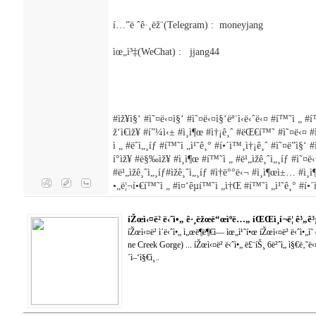
í…”ë ˆê·¸ëž¨(Telegram) : moneyjang
ìœ„ì³‡(WeChat) : jjang44
#ìž¥ì§‘ #ì˜¤ë‹¤ì§‘ #ì˜¤ë‹¤ì§‘ëª¨ì‹­ë‹ˆë‹¤ #í™˜ì „ #í
ž‘ì€ìž¥ #í”¼ì‹± #ì¸ì¶œ #ì†¡ê¸ˆ #ëŒ€í™˜ #ì˜¤ë‹¤ 
ì „ #ëˆì„¸íƒ #í™˜ì „ì¹˜ê¸° #í•´ì™¸ì†¡ê¸ˆ #ì˜¤ë”ì§‘ 
í°ìž¥ #ë§‰ìž¥ #ì¸ì¶œ #í™˜ì „ #ë¹„ìžê¸ˆì„¸íƒ #ì˜
#ë¹„ìžê¸ˆì„¸íƒ#ìžê¸ˆì„¸íƒ #ì†ë°°ë‹¬ #ì¸ì¶œì±… #ì
•„ë¦¬í•€í™˜ì „ #ì¤‘êµ­í™˜ì „ì†Œ #í™˜ì „ì¹˜ê¸° #í•
íŽœì‹¤ë² ë‹ˆì•„ ê·¸ëžœë“œìºë…„ íŒŒì¸í¬ë¦­ ê³„ê³
íŽœì‹¤ë² ì´ë‹ˆì•„ ì„œë¶ë¶€ì— ìœ„ì¹˜í•œ íŽœì‹¤ë² ë‹ˆì•„ì˜
ne Creek Gorge) ... íŽœì‹¤ë² ë‹ˆì•„ ë£¨íŠ¸ 6ë²ˆì„ ì§€ë‚˜ë‹¤
´ì–‘ì§€ì¸..