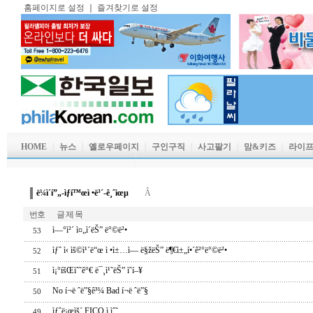
홈페이지로 설정
｜
즐겨찾기로 설정
HOME
｜
뉴스
｜
옐로우페이지
｜
구인구직
｜
사고팔기
｜
맘&키즈
｜
라이
ë¼ì´í”„-ìƒí™œì •ë³´-ê¸ˆìœµ
Â
번호
글 제 목
ì—°ì²´ ì¤„ì´ëŠ” ë°©ë²•
53
ìƒˆ ì‹ ìš©ì¹´ë“œ ì •ì±…ì— ë§žëŠ” ë¶€ì±„í•´ê²°ë°©ë²•
52
ì¡°íšŒìˆ˜ê°€ ë¯¸ì¹˜ëŠ” ì˜í–¥
51
No í¬ë ˆë”§ê³¼ Bad í¬ë ˆë”§
50
ìƒˆë¡œìš´ FICO ì ìˆ˜
49