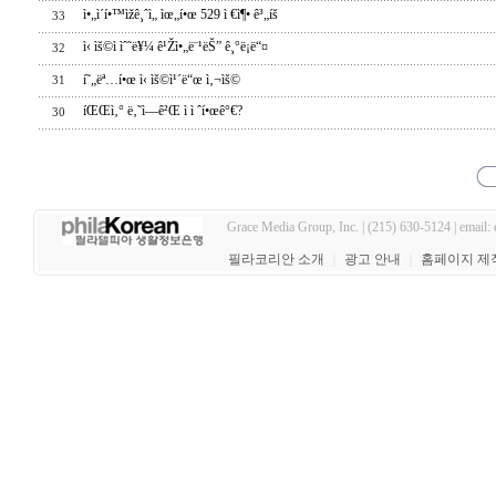
ì•„ì´í•™ìžê¸ˆì„ ìœ„í•œ 529 ì €ì¶• ê³„íš
33
ì‹ ìš©ì ìˆ˜ë¥¼ ê¹Žì•„ë¨¹ëŠ” ê¸°ë¡ë“¤
32
í˜„ëª…í•œ ì‹ ìš©ì¹´ë“œ ì‚¬ìš©
31
íŒŒì‚° ë‚˜ì—ê²Œ ì ì ˆí•œê°€?
30
Grace Media Group, Inc. | (215) 630-5124 | email:
필라코리안 소개
｜
광고 안내
｜
홈페이지 제