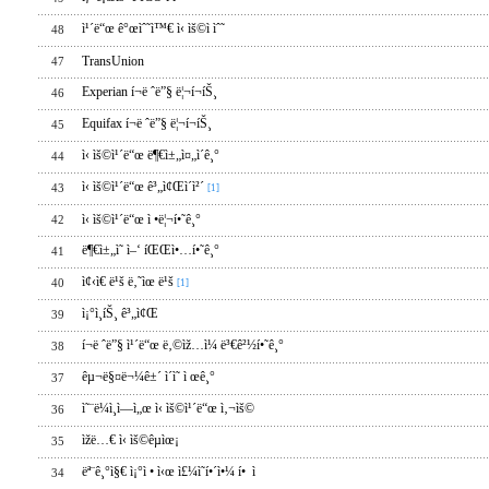
ì¹´ë“œ ê°œìˆ˜ì™€ ì‹ ìš©ì ìˆ˜
48
TransUnion
47
Experian í¬ë ˆë”§ ë¦¬í¬íŠ¸
46
Equifax í¬ë ˆë”§ ë¦¬í¬íŠ¸
45
ì‹ ìš©ì¹´ë“œ ë¶€ì±„ì¤„ì´ê¸°
44
ì‹ ìš©ì¹´ë“œ ê³„ì¢Œì´ì²´
43
[1]
ì‹ ìš©ì¹´ë“œ ì •ë¦¬í•˜ê¸°
42
ë¶€ì±„ì˜ ì–‘ íŒŒì•…í•˜ê¸°
41
ì¢‹ì€ ë¹š ë‚˜ìœ ë¹š
40
[1]
ì¡°ì¸íŠ¸ ê³„ì¢Œ
39
í¬ë ˆë”§ ì¹´ë“œ ë‚©ìž…ì¼ ë³€ê²½í•˜ê¸°
38
êµ¬ë§¤ë¬¼ê±´ ì´ì˜ ì œê¸°
37
ì˜¨ë¼ì¸ì—ì„œ ì‹ ìš©ì¹´ë“œ ì‚¬ìš©
36
ìžë…€ ì‹ ìš©êµìœ¡
35
ëª¨ê¸°ì§€ ì¡°ì • ì‹œ ì£¼ì˜í•´ì•¼ í• ì 
34