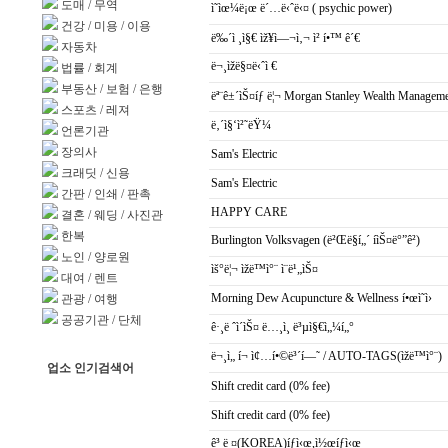
도매
/
무역
ì˜ìœ¼ë¡œ ë´…ë‹ˆë‹¤ ( psychic power)
건강
/
미용
/
이용
ë‰´ì ¸ì§€ ìž¥ì—¬ì‚¬ ì² í•™ ê´€
자동차
ë¬¸ìžë§¤ë‹ˆì €
법률
/
회계
부동산
/
보험
/
은행
ëª¨ê±´ìŠ¤íƒ ë¦¬ Morgan Stanley Wealth Managem
스포츠
/
레져
ë‚´ì§‘ì²˜ëŸ¼
언론기관
장의사
Sam's Electric
크래딧
/
신용
Sam's Electric
간판
/
인쇄
/
판촉
HAPPY CARE
결혼
/
웨딩
/
사진관
한복
Burlington Volksvagen (ë²Œë§í„´ í­ìŠ¤ë°”ê²)
노인
/
양로원
ìš°ë¦¬ ìžë™ì°¨ ì¨ë¹„ìŠ¤
대여
/
렌트
Morning Dew Acupuncture & Wellness í•œì˜ì›
관광
/
여행
공공기관
/
단체
ê·¸ë ˆì´ìŠ¤ ë…¸ì¸ ë³µì§€ì„¼í„°
ë¬¸ì„ í¬ ì¢…í•©ë³´í—˜ / AUTO-TAGS(ìžë™ì°¨)
업소 인기검색어
Shift credit card (0% fee)
Shift credit card (0% fee)
ê³ ë ¤(KOREA)íƒì‹œ,ì½œíƒì‹œ