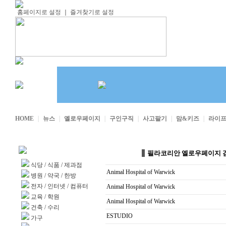
홈페이지로 설정
｜
즐겨찾기로 설정
HOME
｜
뉴스
｜
옐로우페이지
｜
구인구직
｜
사고팔기
｜
맘&키즈
｜
라이
업소록 카테고리
필라코리안 엘로우페이지 
식당
/
식품
/
제과점
Animal Hospital of Warwick
병원
/
약국
/
한방
전자
/
인터넷
/
컴퓨터
Animal Hospital of Warwick
교육
/
학원
Animal Hospital of Warwick
건축
/
수리
ESTUDIO
가구