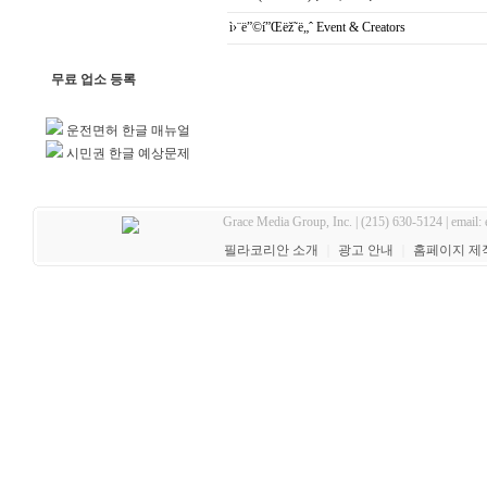
ì›¨ë”©í”Œëž˜ë„ˆ Event & Creators
무료 업소 등록
운전면허 한글 매뉴얼
시민권 한글 예상문제
Grace Media Group, Inc. | (215) 630-5124 | email:
필라코리안 소개
｜
광고 안내
｜
홈페이지 제