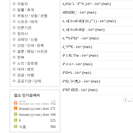
ë¸ë¼ì›¨ì–´ ê°ˆë¹„ì‹ë‹¹ - ì‹ë‹¹ (í•œì‹)
자동차
법률
/
회계
ëŒ€ìž¥ê¸ˆ - ì‹ë‹¹ (í•œì‹)
부동산
/
보험
/
은행
ë‚ ë§ˆë‹¤ì¢‹ì€ì§‘(ì•„ì”¨ì ) - ì‹ë‹¹ (í•œì‹)
스포츠
/
레져
언론기관
ë‚ ë§ˆë‹¤ì¢‹ì€ì§‘ - ì‹ë‹¹ (í•œì‹)
장의사
ë‚™ì›ê°€ë“ - ì‹ë‹¹ (í•œì‹)
크래딧
/
신용
간판
/
인쇄
/
판촉
ê¸°ì™€ - ì‹ë‹¹ (í•œì‹)
결혼
/
웨딩
/
사진관
ê³ í–¥ì‚°ì²œ - ì‹ë‹¹ (í•œì‹)
한복
노인
/
양로원
ê³ ë ¤ì • - ì‹ë‹¹ (í•œì‹)
대여
/
렌트
ê°€ì•¼ - ì‹ë‹¹ (í•œì‹)
관광
/
여행
공공기관
/
단체
ê°€ë‚˜ì•ˆë¶„ì‹ - ì‹ë‹¹ (í•œì‹)
ê°€ê³ íŒŒ - ì‹ë‹¹ (í•œì‹)
업소 인기검색어
1
,,,
간판
448
이용
448
간판
448
domain:yy.com | dom
171
ain:y ???..
08
domain:yy.com | dom
144
ain:z ???..
69
441
보험
0
525
399
제과점
식품
504
399
크래딧