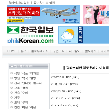
홈페이지로 설정
｜
즐겨찾기로 설정
HOME
｜
뉴스
｜
옐로우페이지
｜
구인구직
｜
사고팔기
｜
맘&키즈
｜
라이
업소록 카테고리
필라코리안 엘로우페이지 검색
식당
/
식품
/
제과점
ë°©ê°€ë„¤ - ì‹ë‹¹ (í•œì‹)
병원
/
약국
/
한방
전자
/
인터넷
/
컴퓨터
ë¬´ì§„ìž¥ - ì‹ë‹¹ (í•œì‹)
교육
/
학원
ëª©ë¡œì£¼ì  - ì‹ë‹¹ (í•œì‹)
건축
/
수리
가구
ëª…í’ˆí¬ì°¨ - ì‹ë‹¹ (í•œì‹)
도매
/
무역
ëŒê³ ì´Œ - ì‹ë‹¹ (í•œì‹)
건강
/
미용
/
이용