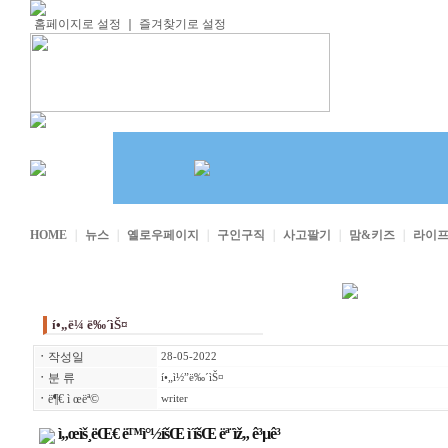
홈페이지로 설정
｜
즐겨찾기로 설정
HOME
｜
뉴스
｜
옐로우페이지
｜
구인구직
｜
사고팔기
｜
맘&키즈
｜
라이
í•„ë¼ ë‰´ìŠ¤
ㆍ
작성일
28-05-2022
ㆍ
분 류
í•„ì½”ë‰´ìŠ¤
ㆍ
ë¶€ ì œëª©
writer
ì„œìš¸ëŒ€ ë™ì°½íšŒ ì´íšŒ ëª¨ìž„ ê³µê³