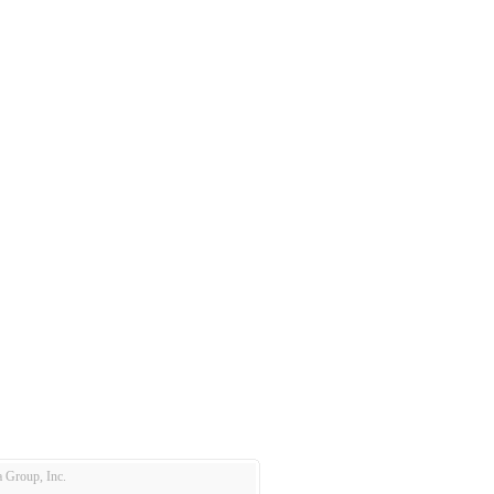
 Group, Inc.