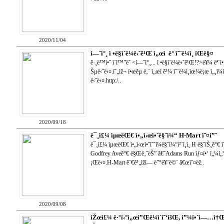
2020/11/04
í—ˆì°¸ ì •ë§ì´ë¼ë‹ˆê¹Œ ì„œì  ë° ì˜¨ë¼ì¸ íŒë§¤
ê·¸ë™ì•ˆ ì¨ì™”ë˜ <í—ˆì°¸... ì •ë§ì´ë¼ë‹ˆê¹Œ!?>ë¥¼ 
Šµë‹ˆë‹¤.í˜„ìž¬ í•œêµ­ ë‚´ ì„œì ê³¼ ì˜¨ë¼ì¸ìœ¼ë¡œ ì„¸ì¼
ë‹ˆë‹¤.http:/..
2020/09/18
ë¯¸ì£¼ ìµœëŒ€ ì•„ì‹œì•ˆë§ˆì¼“ H-Mart ì˜¤í”ˆ
ë¯¸ì£¼ ìµœëŒ€ ì•„ì‹œì•ˆìˆ˜í¼ë§ˆì¼“ì²´ì¸ì¸ H ë§ˆíŠ¸ê°€ 
Godfrey Aveê°€ ë§Œë‚˜ëŠ” â€˜Adams Run ìƒ¤í•‘ ì„¼í„
¡Œë‹¤.H-Mart ê´€ê³„ìžì— ë”°ë¥´ë©´ â€œì˜¤ëž..
2020/09/08
íŽœì£¼ ë·°í‹°ì„œí”Œë¼ì´í˜‘íšŒ, í”¼í•´ì—…ì†Œì