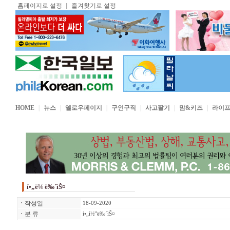
홈페이지로 설정
｜
즐겨찾기로 설정
HOME
｜
뉴스
｜
옐로우페이지
｜
구인구직
｜
사고팔기
｜
맘&키즈
｜
라이
í•„ë¼ ë‰´ìŠ¤
ㆍ
작성일
18-09-2020
ㆍ
분 류
í•„ì½”ë‰´ìŠ¤