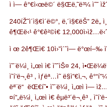
ì ì— ê°€ì‹œë©´ ë§Œë‚˜ë³¼ ìˆ˜ ìž
240íŽ˜ì´ì§€ì´ë©°, ë‚´ì§€ëŠ” 2ë„ ì
ê¶Œë‹¹ ê°€ê²©ì€ 12,000ì›ìž…ë‹ˆ
ì œ 2ê¶Œì€ 10ì›”ì´ˆì— ë°œí–‰ ì
ì˜¨ë¼ì¸ ì„œì ì€ ì˜ˆìŠ¤ 24, ì•Œë¼ë
ì˜í’ë¬¸ê³ , ìƒëª…ì˜ ë§ì”€ì‚¬, ê°“í
ëª¨ë“ ëŒ€í˜• ì˜¨ë¼ì¸ ì„œì ì— ìž…ê
¤í”„ë¼ì¸ ì„œì ì€ êµë³´ë¬¸ê³ , ì˜í