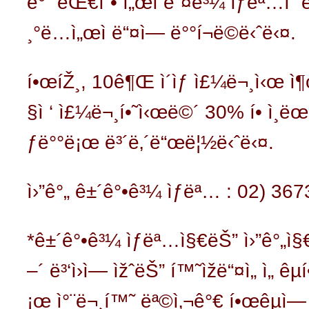
ë°˜ ëŒ€í˜• ì„œì ë“¤ê³¼ ìƒëª…ì˜ ë§
¸°ë…ì„œì ë“¤ì— ë°°í¬ë©ë‹ˆë‹¤.
í•œíŽ¸, 10ê¶Œ ì´ìƒ ì£¼ë¬¸ì‹œ ì
§ì ‘ ì£¼ë¬¸í•˜ì‹œë©´ 30% í• ì¸ë
ƒë°°ë¡œ ë³´ë‚´ë“œë¦½ë‹ˆë‹¤.
ì›”ê°„ ê±´ê°•ê³¼ ìƒëª… : 02) 36
*ê±´ê°•ê³¼ ìƒëª…ì§€ëŠ” ì›”ê°„ì§€
–´ ë³‘ì›ì— ìžˆëŠ” í™˜ìžë“¤ì„ ì„ êµ
¡œ ì°¨ë¬¸í™˜ ëª©ì‚¬ê°€ í•œêµ­ì— 