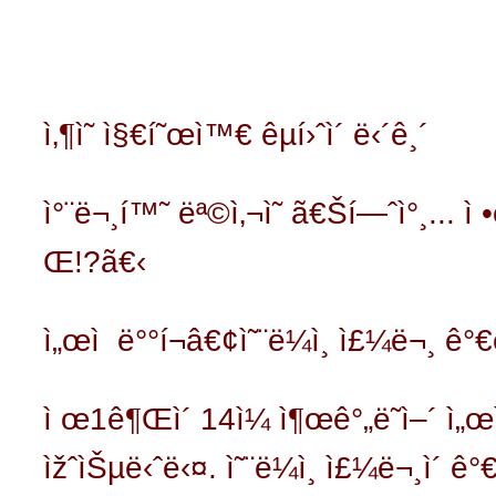
ì‚¶ì˜ ì§€í˜œì™€ êµí›ˆì´ ë‹´ê¸´
ì°¨ë¬¸í™˜ ëª©ì‚¬ì˜
ã€Ší—ˆì°¸... ì •
Œ!?ã€‹
ì„œì  ë°°í¬â€¢ì˜¨ë¼ì¸ ì£¼ë¬¸ ê
ì œ1ê¶Œì´ 14ì¼ ì¶œê°„ë˜ì–´ ì„œì 
ìžˆìŠµë‹ˆë‹¤. ì˜¨ë¼ì¸ ì£¼ë¬¸ì´ ê