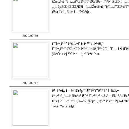
íŽœì£¼ë·°í‹°ì„œí”Œë¼ì´í˜‘íšŒ19ê³³ í”¼í•´ íšŒì› ì—…ì²´
„¸ì„ êµíšŒ íŒŒí‚¹ìž¥ì—ì„œíŽœì£¼ë·°í‹°ì„œí”Œë¼ì´í˜‘
(ì¼) ì˜¤í›„ 6ì‹œ ì—°í•©ê�..
2020/07/20
ì°¨ë¬¸í™˜ ëª©ì‚¬ì˜ ì‹ ì•™ ì´ì•¼ê¸°
ì°¨ë¬¸í™˜ ëª©ì‚¬ì˜ ì‹ ì•™ ì´ì•¼ê¸°ì™€ 'í—ˆì°¸... ì •ë§ì
¦½ë‹ˆë‹¤.ë§Žì€ ì• ë…ì„ ë°”ëžë‹ˆë‹¤.
2020/07/17
ê³ ë°±ì„ ì—½ ìž¥êµ° ì¶”ëª¨ì˜ˆë°° ë° í–‰ì‚¬
ê³ ë°±ì„ ì—½ ìž¥êµ° ì¶”ëª¨ì˜ˆë°° ë° í–‰ì‚¬15-16 ì–‘ì¼ê
Œ ë§ˆë ¨ ê³ ë°±ì„ ì—½ ìž¥êµ°ì„ ì¶”ëª¨í•˜ëŠ” ë¶„í–¥ì†Œê
´í‹€ë™ì•ˆ ë‘¥ì§€..