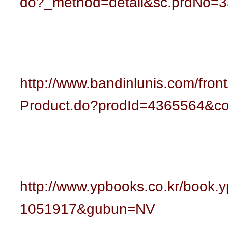
do?_method=detail&sc.prdNo=
http://www.bandinlunis.com/front
Product.do?prodId=4365564&c
http://www.ypbooks.co.kr/book
1051917&gubun=NV