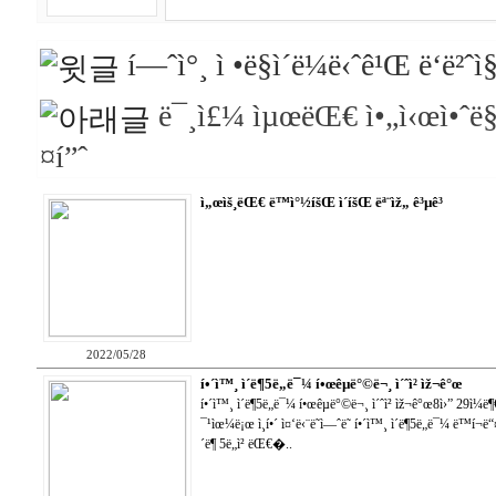
í—ˆì°¸ ì •ë§ì´ë¼ë‹ˆê¹Œ ë‘ë²ˆ
ë¯¸ì£¼ ìµœëŒ€ ì•„ì‹œì•ˆë§
¤í”ˆ
ì„œìš¸ëŒ€ ë™ì°½íšŒ ì´íšŒ ëª¨ìž„ ê³µê³
2022/05/28
í•´ì™¸ ì´ë¶5ë„ë¯¼ í•œêµ­ë°©ë¬¸ ì´ˆì²­ ìž¬ê°œ
í•´ì™¸ ì´ë¶5ë„ë¯¼ í•œêµ­ë°©ë¬¸ ì´ˆì²­ ìž¬ê°œ8ì›” 29ì¼
¯¹ìœ¼ë¡œ ì¸í•´ ì¤‘ë‹¨ë˜ì—ˆë˜ í•´ì™¸ ì´ë¶5ë„ë¯¼ ë™í¬ë“¤
´ë¶ 5ë„ì²­ ëŒ€�..