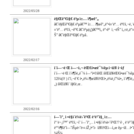
2022/05/28
ë§Œê°€ì§€ ë³µ ì±… ì¶œê°„
â€˜ë§Œê°€ì§€ ë³µâ€™ ì±… ì¶œê°„ë°•ì¤‘ëª… ëª©ì‚¬ë‚¨ë¶
¤‘ëª… ëª©ì‚¬ê°€ â€˜ë³µ(ç¦)â€™ì„ ë°›ê³ ì‚¬ëŠ” ì„±ë„ë“¤
Š” â€˜ë§Œê°€ì§€ ë³µâ..
2022/02/17
ì´í—¬ë Œ ì—¬ì‚¬ ëŒ€í•œë¯¼êµ­ í¬ìž¥ í¬ìƒ
ì´í—¬ë Œ ì´ë¶5ë„ë¯¼ ì—°í•©íšŒ íšŒìž¥ëŒ€í•œë¯¼êµ­ 
12ì¼(í† ) ì˜ì‚¬ê´€ í•„ë¼ ì¶œìž¥ì†Œí•„ë¼ë¸í”¼ì•„ ì´ë
„) íšŒìž¥ì´ ì§€ë‚œ..
2022/02/16
í—ˆì°¸ ì •ë§ì´ë¼ë‹ˆê¹Œ ë‘ë²ˆì§¸ ì±…
ì°¨ë¬¸í™˜ ëª©ì‚¬ì˜ í—ˆì°¸... ì •ë§ì´ë¼ë‹ˆê¹Œ!? ê·¸ ë‘ë²ˆ
ë°°ë¶€ë˜ì—ˆìŠµë‹ˆë‹¤.íŽ¸í•˜ì‹ ìž¥ì†Œì—ì„œ êµ¬ìž…í•˜ì‹
¼íŠ¼..