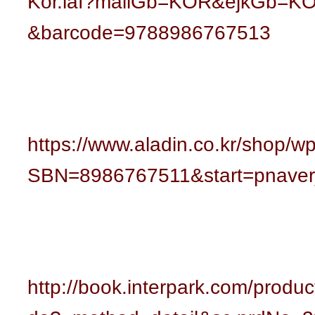
Kor.laf?mallGb=KOR&ejkGb=KO
&barcode=9788986767513
https://www.aladin.co.kr/shop/w
SBN=8986767511&start=pnave
http://book.interpark.com/produc