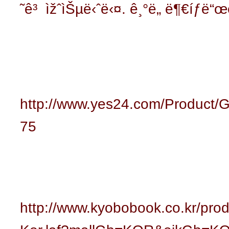
˜ê³ ìžˆìŠµë‹ˆë‹¤.
ê¸°ë„ ë¶€íƒë“
http://www.yes24.com/Product/
75
http://www.kyobobook.co.kr/prod