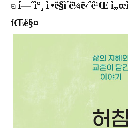
í—ˆì°¸ ì •ë§ì´ë¼ë‹ˆê¹Œ ì„œì  
íŒë§¤