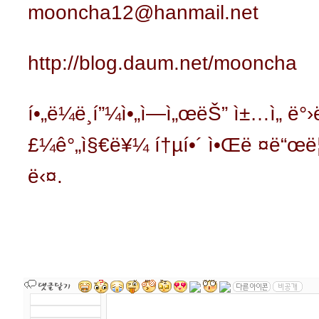
mooncha12@hanmail.net
http://blog.daum.net/mooncha
í•„ë¼ë¸í”¼ì•„ì—ì„œëŠ” ì±…ì„ ë
£¼ê°„ì§€ë¥¼ í†µí•´ ì•Œë ¤ë“œë¦
ë‹¤.