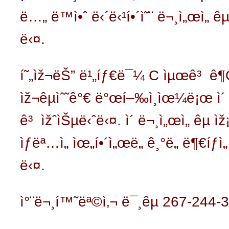
ë…„ ë™ì•ˆ ë‹´ë‹¹í•´ì˜¨ ë¬¸ì„œì„ ê
ë‹¤.
í˜„ìž¬ëŠ” ë¹„íƒ€ë¯¼ C ìµœê³ ê¶Œì
ìž¬êµìˆ˜ê°€ ë°œí–‰ì¸ìœ¼ë¡œ ì´ ì‚¬
ê³ ìžˆìŠµë‹ˆë‹¤. ì´ ë¬¸ì„œì„ êµ ì
ìƒëª…ì„ ìœ„í•´ì„œë„ ê¸°ë„ ë¶€íƒ
ë‹¤.
ì°¨ë¬¸í™˜ëª©ì‚¬
ë¯¸êµ­ 267-244-