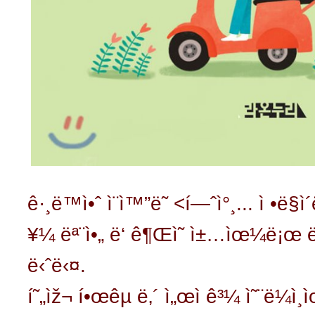
ê·¸ë™ì•ˆ ì¨ì™”ë˜ <í—ˆì°¸... ì •ë§
¥¼ ëª¨ì•„ ë‘ ê¶Œì˜ ì±…ìœ¼ë¡
ë‹ˆë‹¤.
í˜„ìž¬ í•œêµ­ ë‚´ ì„œì ê³¼ ì˜¨ë¼ì