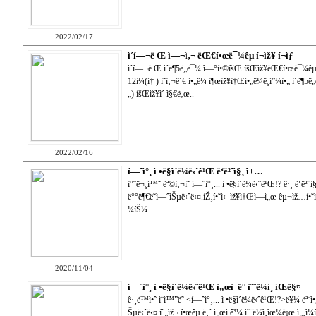
2022/02/17
ì´í—¬ë Œ ì—¬ì‚¬ ëŒ€í•œë¯¼êµ­ í¬ìž¥ í¬ìƒ
ì´í—¬ë Œ ì´ë¶5ë„ë¯¼ ì—°í•©íšŒ íšŒìž¥ëŒ€í•œë¯¼êµ­ 
12ì¼(í† ) ì˜ì‚¬ê´€ í•„ë¼ ì¶œìž¥ì†Œí•„ë¼ë¸í”¼ì•„ ì´ë
„) íšŒìž¥ì´ ì§€ë‚œ..
2022/02/16
í—ˆì°¸ ì •ë§ì´ë¼ë‹ˆê¹Œ ë‘ë²ˆì§¸ ì±…
ì°¨ë¬¸í™˜ ëª©ì‚¬ì˜ í—ˆì°¸... ì •ë§ì´ë¼ë‹ˆê¹Œ!? ê·¸ ë‘ë²ˆ
ë°°ë¶€ë˜ì—ˆìŠµë‹ˆë‹¤.íŽ¸í•˜ì‹ ìž¥ì†Œì—ì„œ êµ¬ìž…í•˜ì‹
¼íŠ¼..
2020/11/04
í—ˆì°¸ ì •ë§ì´ë¼ë‹ˆê¹Œ ì„œì  ë° ì˜¨ë¼ì¸ íŒë§¤
ê·¸ë™ì•ˆ ì¨ì™”ë˜ <í—ˆì°¸... ì •ë§ì´ë¼ë‹ˆê¹Œ!?>ë¥¼ 
Šµë‹ˆë‹¤.í˜„ìž¬ í•œêµ­ ë‚´ ì„œì ê³¼ ì˜¨ë¼ì¸ìœ¼ë¡œ ì„¸ì¼