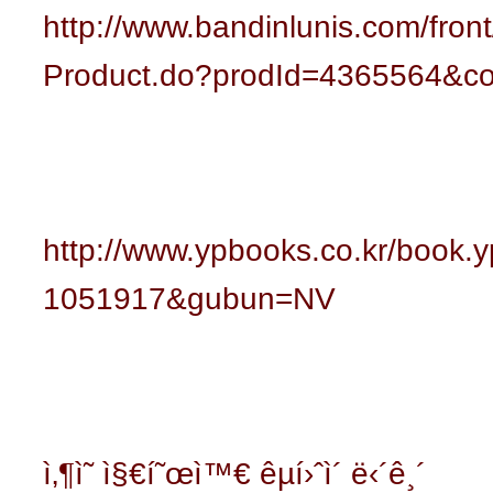
http://www.bandinlunis.com/front
Product.do?prodId=4365564&c
http://www.ypbooks.co.kr/book
1051917&gubun=NV
ì‚¶ì˜ ì§€í˜œì™€ êµí›ˆì´ ë‹´ê¸´