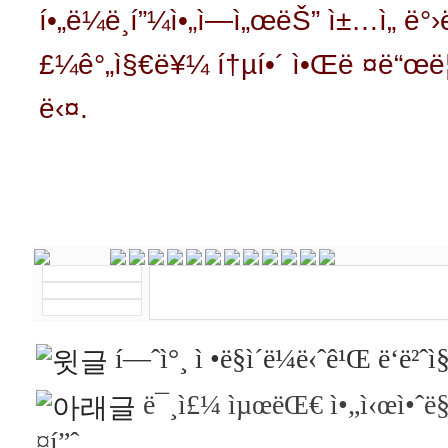
í•„ë¼ë¸í”¼ì•„ì—ì„œëŠ” ì±…ì„ ë
£¼ê°„ì§€ë¥¼ í†µí•´ ì•Œë ¤ë“œë¦
ë‹¤.
í—ˆì°¸ ì •ë§ì´ë¼ë‹ˆê¹Œ ë‘ë²ˆ
ë¯¸ì£¼ ìµœëŒ€ ì•„ì‹œì•ˆë§
¤í”ˆ