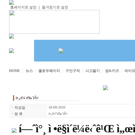
홈페이지로 설정
｜
즐겨찾기로 설정
HOME
｜
뉴스
｜
옐로우페이지
｜
구인구직
｜
사고팔기
｜
맘&키즈
｜
라이
í•„ë¼ ë‰´ìŠ¤
ㆍ
작성일
18-09-2020
ㆍ
분 류
í•„ì½”ë‰´ìŠ¤
í—ˆì°¸ ì •ë§ì´ë¼ë‹ˆê¹Œ ì„œì  