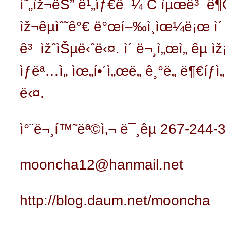
í˜„ìž¬ëŠ” ë¹„íƒ€ë¯¼ C ìµœê³ ê¶Œì
ìž¬êµìˆ˜ê°€ ë°œí–‰ì¸ìœ¼ë¡œ ì´ ì‚¬
ê³ ìžˆìŠµë‹ˆë‹¤. ì´ ë¬¸ì„œì„ êµ ì
ìƒëª…ì„ ìœ„í•´ì„œë„ ê¸°ë„ ë¶€íƒ
ë‹¤.
ì°¨ë¬¸í™˜ëª©ì‚¬
ë¯¸êµ­ 267-244-
mooncha12@hanmail.net
http://blog.daum.net/mooncha