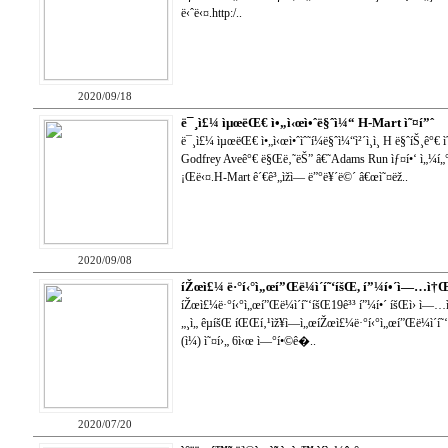
ë‹ˆë‹¤.http:/..
2020/09/18
ë¯¸ì£¼ ìµœëŒ€ ì•„ì‹œì•ˆë§ˆì¼“ H-Mart ì˜¤í”ˆ
ë¯¸ì£¼ ìµœëŒ€ ì•„ì‹œì•ˆìˆ˜í¼ë§ˆì¼“ì²´ì¸ì¸ H ë§ˆíŠ¸ê°€ 
Godfrey Aveê°€ ë§Œë‚˜ëŠ” â€˜Adams Run ìƒ¤í•‘ ì„¼í„
¡Œë‹¤.H-Mart ê´€ê³„ìžì— ë”°ë¥´ë©´ â€œì˜¤ëž..
2020/09/08
íŽœì£¼ ë·°í‹°ì„œí”Œë¼ì´í˜‘íšŒ, í”¼í•´ì—…ì†Œì
íŽœì£¼ë·°í‹°ì„œí”Œë¼ì´í˜‘íšŒ19ê³³ í”¼í•´ íšŒì› ì—…ì²´
„¸ì„ êµíšŒ íŒŒí‚¹ìž¥ì—ì„œíŽœì£¼ë·°í‹°ì„œí”Œë¼ì´í˜‘
(ì¼) ì˜¤í›„ 6ì‹œ ì—°í•©ê�..
2020/07/20