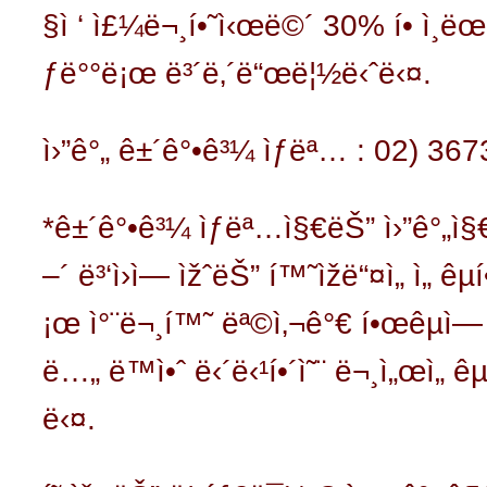
§ì ‘ ì£¼ë¬¸í•˜ì‹œë©´ 30% í• ì¸ë
ƒë°°ë¡œ ë³´ë‚´ë“œë¦½ë‹ˆë‹¤.
ì›”ê°„ ê±´ê°•ê³¼ ìƒëª… : 02) 36
*ê±´ê°•ê³¼ ìƒëª…ì§€ëŠ” ì›”ê°„ì§€
–´ ë³‘ì›ì— ìžˆëŠ” í™˜ìžë“¤ì„ ì„ êµ
¡œ ì°¨ë¬¸í™˜ ëª©ì‚¬ê°€ í•œêµ­ì— 
ë…„ ë™ì•ˆ ë‹´ë‹¹í•´ì˜¨ ë¬¸ì„œì„ ê
ë‹¤.