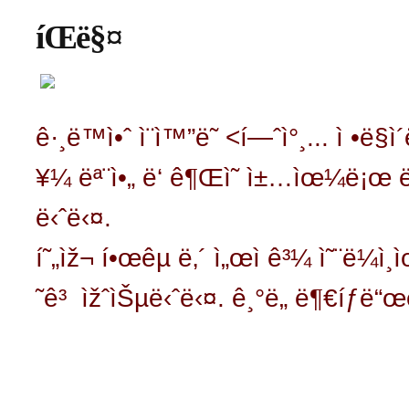
íŒë§¤
ê·¸ë™ì•ˆ ì¨ì™”ë˜ <í—ˆì°¸... ì •ë§
¥¼ ëª¨ì•„ ë‘ ê¶Œì˜ ì±…ìœ¼ë¡
ë‹ˆë‹¤.
í˜„ìž¬ í•œêµ­ ë‚´ ì„œì ê³¼ ì˜¨ë¼ì
˜ê³ ìžˆìŠµë‹ˆë‹¤.
ê¸°ë„ ë¶€íƒë“