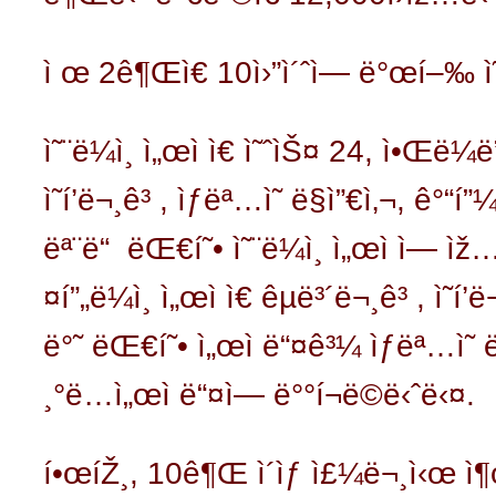
ì œ 2ê¶Œì€ 10ì›”ì´ˆì— ë°œí–‰ ì
ì˜¨ë¼ì¸ ì„œì ì€ ì˜ˆìŠ¤ 24, ì•Œë¼ë
ì˜í’ë¬¸ê³ , ìƒëª…ì˜ ë§ì”€ì‚¬, ê°“í
ëª¨ë“ ëŒ€í˜• ì˜¨ë¼ì¸ ì„œì ì— ìž…ê
¤í”„ë¼ì¸ ì„œì ì€ êµë³´ë¬¸ê³ , ì˜í
ë°˜ ëŒ€í˜• ì„œì ë“¤ê³¼ ìƒëª…ì˜ ë§
¸°ë…ì„œì ë“¤ì— ë°°í¬ë©ë‹ˆë‹¤.
í•œíŽ¸, 10ê¶Œ ì´ìƒ ì£¼ë¬¸ì‹œ ì