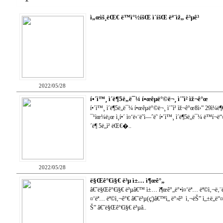
ì„œìš¸ëŒ€ ë™ì°½íšŒ ì´íšŒ ëª¨ìž„ ê³µê³
2022/05/28
í•´ì™¸ ì´ë¶5ë„ë¯¼ í•œêµ­ë°©ë¬¸ ì´ˆì²­ ìž¬ê°œ
í•´ì™¸ ì´ë¶5ë„ë¯¼ í•œêµ­ë°©ë¬¸ ì´ˆì²­ ìž¬ê°œ8ì›” 29ì¼
¯¹ìœ¼ë¡œ ì¸í•´ ì¤‘ë‹¨ë˜ì—ˆë˜ í•´ì™¸ ì´ë¶5ë„ë¯¼ ë™í¬ë“¤
´ë¶ 5ë„ì²­ ëŒ€�..
2022/05/28
ë§Œê°€ì§€ ë³µ ì±… ì¶œê°„
â€˜ë§Œê°€ì§€ ë³µâ€™ ì±… ì¶œê°„ë°•ì¤‘ëª… ëª©ì‚¬ë‚¨ë¶
¤‘ëª… ëª©ì‚¬ê°€ â€˜ë³µ(ç¦)â€™ì„ ë°›ê³ ì‚¬ëŠ” ì„±ë„ë“¤
Š” â€˜ë§Œê°€ì§€ ë³µâ..