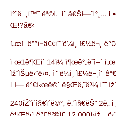
ì°¨ë¬¸í™˜ ëª©ì‚¬ì˜
ã€Ší—ˆì°¸... ì •
Œ!?ã€‹
ì„œì  ë°°í¬â€¢ì˜¨ë¼ì¸ ì£¼ë¬¸ ê
ì œ1ê¶Œì´ 14ì¼ ì¶œê°„ë˜ì–´ ì„œì 
ìžˆìŠµë‹ˆë‹¤. ì˜¨ë¼ì¸ ì£¼ë¬¸ì´ ê
ì ì— ê°€ì‹œë©´ ë§Œë‚˜ë³¼ ìˆ˜ ìž
240íŽ˜ì´ì§€ì´ë©°, ë‚´ì§€ëŠ” 2ë„ ì
ê¶Œë‹¹ ê°€ê²©ì€ 12,000ì›ìž…ë‹ˆ