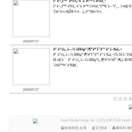
ì°¨ë¬¸í™˜ ëª©ì‚¬ì˜ ì‹ ì•™ ì´ì•¼ê¸°
ì°¨ë¬¸í™˜ ëª©ì‚¬ì˜ ì‹ ì•™ ì´ì•¼ê¸°ì™€ 'í—ˆì°¸... ì •ë§ì
¦½ë‹ˆë‹¤.ë§Žì€ ì• ë…ì„ ë°”ëžë‹ˆë‹¤.
2020/07/17
ê³ ë°±ì„ ì—½ ìž¥êµ° ì¶”ëª¨ì˜ˆë°° ë° í–‰ì‚¬
ê³ ë°±ì„ ì—½ ìž¥êµ° ì¶”ëª¨ì˜ˆë°° ë° í–‰ì‚¬15-16 ì–‘ì¼ê
Œ ë§ˆë ¨ ê³ ë°±ì„ ì—½ ìž¥êµ°ì„ ì¶”ëª¨í•˜ëŠ” ë¶„í–¥ì†Œê
´í‹€ë™ì•ˆ ë‘¥ì§€..
2020/07/17
1
2
3
4
Grace Media Group, Inc. | (215) 630-5124 | email:
필라코리안 소개
｜
광고 안내
｜
홈페이지 제