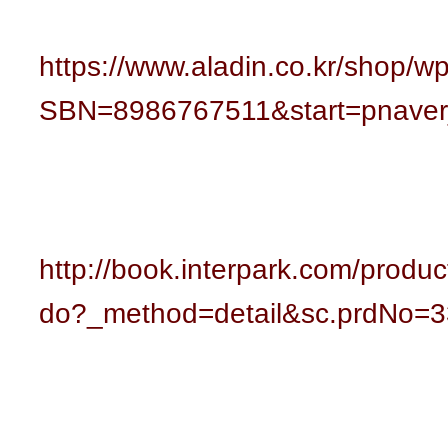
https://www.aladin.co.kr/shop/w
SBN=8986767511&start=pnave
http://book.interpark.com/produc
do?_method=detail&sc.prdNo=