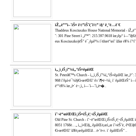
ìŽ„ë””ì–´ìŠ¤ ì½”ìŠˆì¦ˆì½” ì§‘ ê¸°ë…ê´€
Thaddeus Kosciuszko House National Memorial - ìŽ„ë””ì
˜: 301 Pine Street ì „í™”: 215.597.9618 ìœ¡êµ° ì—”ì§€ë‹ˆ
eus Kosciuszko)ëŠ” ë¯¸êµ­ê³¼ í´ëžœë“œì˜ ìžìœ ë¥¼ ì˜¹í
ì„¸ì¸íŠ¸í”¼í„°ìŠ¤êµíšŒ
St. Peterâ€™s Church - ì„¸ì¸íŠ¸í”¼í„°ìŠ¤êµíšŒ ìœ„ì¹˜:
968 ì˜êµ­ì‹ë¯¼ì§€ì‹œëŒ€ì˜ ê±´ì¶•ë¬¼ì¸ ì´ êµíšŒëŠ” ì
ë°°ë¥¼ ìœ„í•´ ë¬¸ì„ ì—´ì—ˆì„ë•�..
ì˜¬ë“œíŒŒì¸ìŠ¤íŠ¸ë¦¬íŠ¸êµíšŒ
Old Pine St. Church - ì˜¬ë“œíŒŒì¸ìŠ¤íŠ¸ë¦¬íŠ¸êµíšŒ ìœ
8051 1768ë…„ ì„¸ì›Œì§„ êµíšŒë¡œì„œ ì˜¤ëŠ˜ë‚ ê¹Œì§€ ì‚
€ì‹œëŒ€ì˜ ìž¥ë¡œêµíšŒìž…ë‹ˆë‹¤. ì´ êµíšŒëŠ” ..