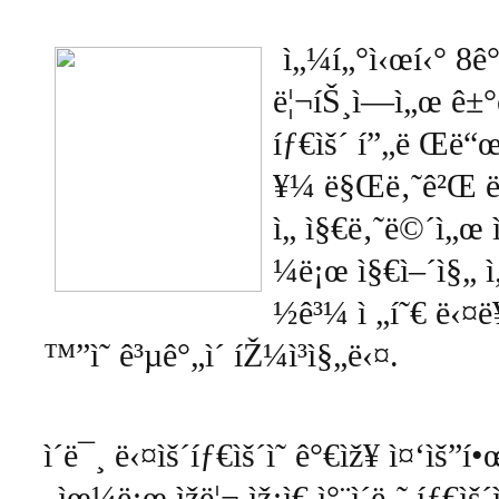
ì„¼í„°ì‹œí‹°
8
ê
ë¦¬íŠ¸ì—ì„œ
ê±
íƒ€ìš´
í”„ë Œë
¥¼
ë§Œë‚˜ê²Œ
ë
ì„
ì§€ë‚˜ë©´ì„œ
¼ë¡œ
ì§€ì–´ì§„
ì
½ê³¼
ì „í˜€
ë‹¤ë
™”ì˜
ê³µê°„ì´
íŽ¼ì³ì§„ë‹¤
.
ì´ë¯¸
ë‹¤ìš´íƒ€ìš´ì˜
ê°€ìž¥
ì¤‘ìš”í•
„ìœ¼ë¡œ
ìžë¦¬
ìž¡ì€
ì°¨ì´ë‚˜
íƒ€ìš´ì