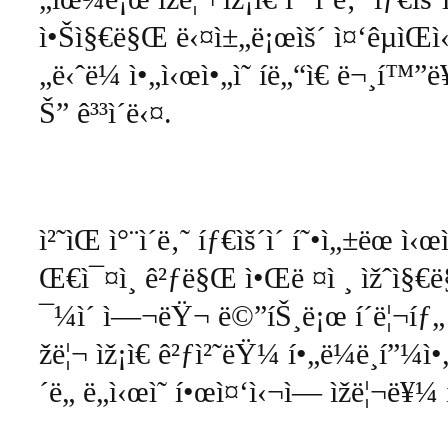
ì•Šì§€ë§Œ
ë‹¤ì±„ë¡œìš´
ì¤‘êµ­ìŒì‹
„ë‹ˆë¼
ì•„ì‹œì•„ì˜
í­ë„“ì€
ë¬¸í™”ë
Š”
ê³³ì´ë‹¤
.
ì²˜ìŒ
ì°¨ì´ë‚˜
íƒ€ìš´ì´
í˜•ì„±ëœ
ì‹œì 
Œ€ì¯¤ì¸
ê²ƒë§Œ
ì•Œë ¤ì ¸
ìžˆì§€
¯¼ì´
ì—¬ëŸ¬
ë©”íŠ¸ë¡œ
í´ë¦¬íƒ„
žë¦¬
ìž¡ì€
ê²ƒì²˜ëŸ¼
í•„ë¼ë¸í”¼ì•„
´ë„
ë„ì‹œì˜
í•œì¤‘ì‹¬ì—
ìžë¦¬ë¥¼