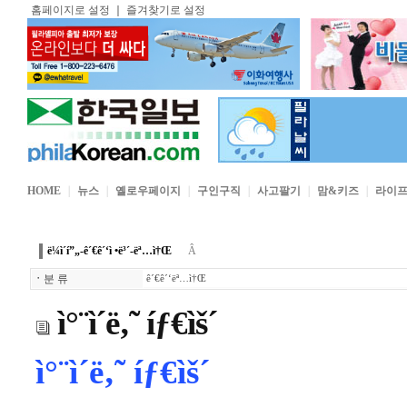
홈페이지로 설정
｜
즐겨찾기로 설정
HOME
｜
뉴스
｜
옐로우페이지
｜
구인구직
｜
사고팔기
｜
맘&키즈
｜
라이
ë¼ì´í”„-ê´€ê´‘ì •ë³´-ëª…ì†Œ
Â
ㆍ
분 류
ê´€ê´‘ëª…ì†Œ
ì°¨ì´ë‚˜ íƒ€ìš´
ì°¨ì´ë‚˜
íƒ€ìš´