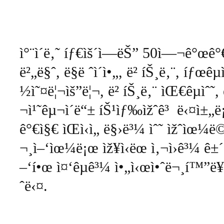
ì°¨ì´ë‚˜
íƒ€ìš´ì—ëŠ”
50
ì—¬ê°œê°
ë²„ë§ˆ
,
ë§ë ˆì´ì•„
,
ë² íŠ¸ë‚¨
,
íƒœêµ­ì
½ì˜¤ë¦¬ìš”ë¦¬
,
ë² íŠ¸ë‚¨
ìŒ€êµ­ìˆ˜
,
¬ì¹˜êµ¬ì´ë“±
íŠ¹ìƒ‰ìžˆê³
ë‹¤ì±„ë
ê°€ì§€
ìŒì‹ì„
ë§›ë³¼
ìˆ˜
ìžˆìœ¼ë
¬¸ì–‘ìœ¼ë¡œ
ìž¥ì‹ëœ
ì‚¬ì›ê³¼
ê±
–‘í•œ
ì¤‘êµ­ê³¼
ì•„ì‹œì•ˆë¬¸í™”ë
ˆë‹¤
.