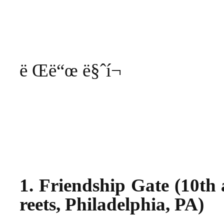
ë Œë“œ
ë§ˆí¬
1. Friendship Gate (10th
reets,
Philadelphia
,
PA
)