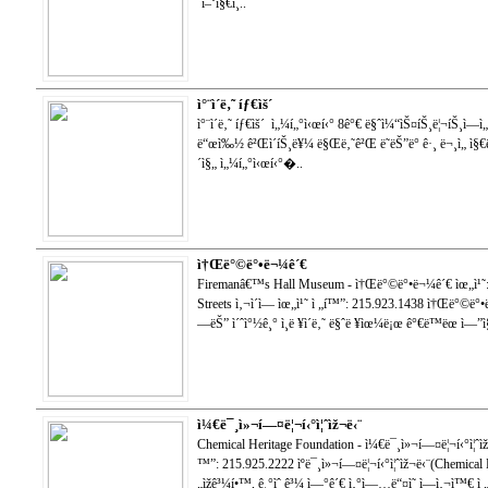
´ì–‘ì§€ì¸..
ì°¨ì´ë‚˜ íƒ€ìš´
ì°¨ì´ë‚˜ íƒ€ìš´ ì„¼í„°ì‹œí‹° 8ê°€ ë§ˆì¼“ìŠ¤íŠ¸ë¦¬íŠ¸ì—ì
ë“œì‰½ ê²Œì´íŠ¸ë¥¼ ë§Œë‚˜ê²Œ ë˜ëŠ”ë° ê·¸ ë¬¸ì„ ì§
´ì§„ ì„¼í„°ì‹œí‹°�..
ì†Œë°©ë°•ë¬¼ê´€
Firemanâ€™s Hall Museum - ì†Œë°©ë°•ë¬¼ê´€ ìœ„ì¹˜: 
Streets ì‚¬ì´ì— ìœ„ì¹˜ ì „í™”: 215.923.1438 ì†Œë°©
—ëŠ” ì´ˆì°½ê¸° ì¸ë ¥ì´ë‚˜ ë§ˆë ¥ìœ¼ë¡œ ê°€ë™ëœ ì—”ì§„ë
ì¼€ë¯¸ì»¬í—¤ë¦¬í‹°ì¦ˆìž¬ë‹¨
Chemical Heritage Foundation - ì¼€ë¯¸ì»¬í—¤ë¦¬í‹°ì¦ˆìž¬
™”: 215.925.2222 ìºë¯¸ì»¬í—¤ë¦¬í‹°ì¦ˆìž¬ë‹¨(Chemical
„ìžê³¼í•™, ê¸°ìˆ ê³¼ ì—°ê´€ ì‚°ì—…ë“¤ì˜ ì—­ì‚¬ì™€ ì „