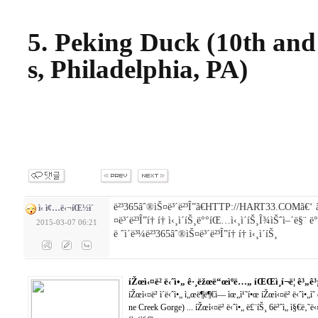
5. Peking Duck (10th and
s,
Philadelphia
,
PA
)
ë²³365âˆ®ìŠ¤ë³´ë²³Î”ã€HTTP://HART33.COMã€‘ 
ì‹ ì¢…ë‹¬íŒ½ì´
¤ë³´ë²³Î”í† í† ì‹¸ì´íŠ¸ë°°íŒ…ì‹¸ì´íŠ¸Î¾ìŠˆì–´ë§¨
2015-03-07 06:21
ë ˆì´ë³¼ë²³365âˆ®ìŠ¤ë³´ë²³Î”í† í† ì‹¸ì´íŠ¸
íŽœì‹¤ë² ë‹ˆì•„ ê·¸ëžœë“œìºë…„ íŒŒì¸í¬ë¦­ ê³„ê³
íŽœì‹¤ë² ì´ë‹ˆì•„ ì„œë¶ë¶€ì— ìœ„ì¹˜í•œ íŽœì‹¤ë² ë‹ˆì•„ì˜
ne Creek Gorge) ... íŽœì‹¤ë² ë‹ˆì•„ ë£¨íŠ¸ 6ë²ˆì„ ì§€ë‚˜ë‹¤