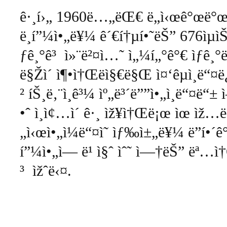
ê·¸í›„
1960
ë…„ëŒ€
ë„ì‹œê°œë°
ë¸í”¼ì•„ë¥¼
ê´€í†µí•˜ëŠ”
676
ìµì
ƒê¸°ê³
ì»¨ë²¤ì…˜
ì„¼í„°ê°€
ìƒê¸
ë§Žì´
ì¶•ì†Œëì§€ë§Œ
ì¤‘êµ­ì¸ë“¤
² íŠ¸ë‚¨ì¸ê³¼
ìº„ë³´ë””ì•„ì¸ë“¤ë“±
•ˆ
ì¸ì¢…ì´
ê·¸
ìž¥ì†Œë¡œ
ìœ ìž…ë
„ì‹œì•„ì¼ë“¤ì˜
ìƒ‰ì±„ë¥¼
ë”í•´
í”¼ì•„ì—
ë¹ ì§ˆ
ìˆ˜
ì—†ëŠ”
ëª…ì
³
ìžˆë‹¤
.