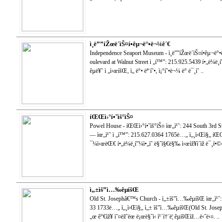
ì¸ë””íŽœë´ìŠ¤í•­êµ¬ë°•ë¬¼ê´€
Independence Seaport Museum - ì¸ë””íŽœë´ìŠ¤í•­êµ¬ë
oulevard at Walnut Street ì „í™”: 215.925.5439 í•„ë¼ë¸í
êµë¥˜ ì „ì‹œíšŒ, ì„ ë°• ëª¨í˜•, ì¡°í˜•ë¬¼ ë° ë¯¸ìˆ ..
íŒŒì›°í•˜ìš°ìŠ¤
Powel House - íŒŒì›°í•˜ìš°ìŠ¤ ìœ„ì¹˜: 244 South 3rd Str
— ìœ„ì¹˜ ì „í™”: 215.627.0364 1765ë…„ ì„¸ì›Œì§„ íŒŒì›
¯¼ì‹œëŒ€ í•„ë¼ë¸í”¼ì•„ì˜ ë§ˆì§€ë§‰ ì‹œìž¥ì´ìž ë¯¸í•
ì„±ìš”ì…‰êµíšŒ
Old St. Josephâ€™s Church - ì„±ìš”ì…‰êµíšŒ ìœ„ì¹˜: 
33 1733ë…„ ì„¸ì›Œì§„ ì„± ìš”ì…‰êµíšŒ(Old St. Joseph
„œ ê°€ìž¥ ì˜¤ëž˜ëœ ë¡œë§ˆì‹ ì¹´í†¨ë¦­ êµíšŒìž…ë‹ˆë‹¤. ..