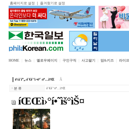
홈페이지로 설정
｜
즐겨찾기로 설정
HOME
｜
뉴스
｜
옐로우페이지
｜
구인구직
｜
사고팔기
｜
맘&키즈
｜
라이
ë¼ì´í”„-ê´€ê´‘ì •ë³´-ëª…ì†Œ
Â
ㆍ
분 류
ê´€ê´‘ëª…ì†Œ
íŒŒì›°í•˜ìš°ìŠ¤