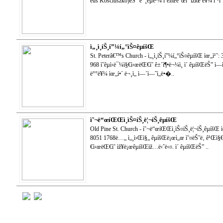
eus Kosciuszko)ëŠ” ë¯¸êµ­ê³¼ í´ëžœë“œì˜ ìžìœ ë¥¼ ì˜¹í
ì„¸ì¸íŠ¸í”¼í„°ìŠ¤êµíšŒ
St. Peterâ€™s Church - ì„¸ì¸íŠ¸í”¼í„°ìŠ¤êµíšŒ ìœ„ì¹˜:
968 ì˜êµ­ì‹ë¯¼ì§€ì‹œëŒ€ì˜ ê±´ì¶•ë¬¼ì¸ ì´ êµíšŒëŠ” ì
ë°°ë¥¼ ìœ„í•´ ë¬¸ì„ ì—´ì—ˆì„ë•�..
ì˜¬ë“œíŒŒì¸ìŠ¤íŠ¸ë¦¬íŠ¸êµíšŒ
Old Pine St. Church - ì˜¬ë“œíŒŒì¸ìŠ¤íŠ¸ë¦¬íŠ¸êµíšŒ ìœ
8051 1768ë…„ ì„¸ì›Œì§„ êµíšŒë¡œì„œ ì˜¤ëŠ˜ë‚ ê¹Œì§€ ì‚
€ì‹œëŒ€ì˜ ìž¥ë¡œêµíšŒìž…ë‹ˆë‹¤. ì´ êµíšŒëŠ” ..