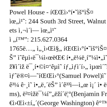
Powel House - íŒŒì›°í•˜ìš°ìŠ¤
ìœ„ì¹˜: 244 South 3rd Street, Walnut
ets ì‚¬ì´ì— ìœ„ì¹˜
ì „í™”: 215.627.0364
1765ë…„ ì„¸ì›Œì§„ íŒŒì›°í•˜ìš°ìŠ
Š” ì˜êµ­ì‹ë¯¼ì‹œëŒ€ í•„ë¼ë¸í”¼ì•„
ž¥ì´ìž ë¯¸í•©ì¤‘êµ­ì˜ íƒ„ìƒì´í›„ ìµœì´ˆ
ìƒˆë®¤ì—˜íŒŒì›°(Samuel Powel)ì˜ ì
ê³¼ ê·¸ì˜ ì•„ë‚´ëŠ” ì´ê³³ì—ì„œ ì¡´ ì•
ms), ë²¤ìžë¯¼í”„ëž­í´ë¦°(Benjamin Fr
€ì›Œì‹±í„´(George Washington) ê°™ì