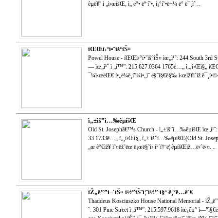
êµë¥˜ ì „ì‹œíšŒ, ì„ ë°• ëª¨í˜•, ì¡°í˜•ë¬¼ ë° ë¯¸ìˆ ..
íŒŒì›°í•˜ìš°ìŠ¤
Powel House - íŒŒì›°í•˜ìš°ìŠ¤ ìœ„ì¹˜: 244 South 3rd Str
— ìœ„ì¹˜ ì „í™”: 215.627.0364 1765ë…„ ì„¸ì›Œì§„ íŒŒì›
¯¼ì‹œëŒ€ í•„ë¼ë¸í”¼ì•„ì˜ ë§ˆì§€ë§‰ ì‹œìž¥ì´ìž ë¯¸í•
ì„±ìš”ì…‰êµíšŒ
Old St. Josephâ€™s Church - ì„±ìš”ì…‰êµíšŒ ìœ„ì¹˜: 
33 1733ë…„ ì„¸ì›Œì§„ ì„± ìš”ì…‰êµíšŒ(Old St. Joseph
„œ ê°€ìž¥ ì˜¤ëž˜ëœ ë¡œë§ˆì‹ ì¹´í†¨ë¦­ êµíšŒìž…ë‹ˆë‹¤. ..
ìŽ„ë””ì–´ìŠ¤ ì½”ìŠˆì¦ˆì½” ì§‘ ê¸°ë…ê´€
Thaddeus Kosciuszko House National Memorial - ìŽ„ë””ì
˜: 301 Pine Street ì „í™”: 215.597.9618 ìœ¡êµ° ì—”ì§€ë‹ˆ