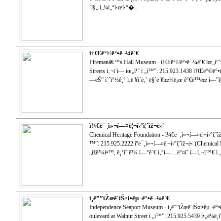
´ì§„ ì„¼í„°ì‹œí‹°�..
ì†Œë°©ë°•ë¬¼ê´€
Firemanâ€™s Hall Museum - ì†Œë°©ë°•ë¬¼ê´€ ìœ„ì¹˜: 
Streets ì‚¬ì´ì— ìœ„ì¹˜ ì „í™”: 215.923.1438 ì†Œë°©
—ëŠ” ì´ˆì°½ê¸° ì¸ë ¥ì´ë‚˜ ë§ˆë ¥ìœ¼ë¡œ ê°€ë™ëœ ì—”ì§„ë
ì¼€ë¯¸ì»¬í—¤ë¦¬í‹°ì¦ˆìž¬ë‹¨
Chemical Heritage Foundation - ì¼€ë¯¸ì»¬í—¤ë¦¬í‹°ì¦ˆìž¬
™”: 215.925.2222 ìºë¯¸ì»¬í—¤ë¦¬í‹°ì¦ˆìž¬ë‹¨(Chemical
„ìžê³¼í•™, ê¸°ìˆ ê³¼ ì—°ê´€ ì‚°ì—…ë“¤ì˜ ì—­ì‚¬ì™€ ì „
ì¸ë””íŽœë´ìŠ¤í•­êµ¬ë°•ë¬¼ê´€
Independence Seaport Museum - ì¸ë””íŽœë´ìŠ¤í•­êµ¬ë
oulevard at Walnut Street ì „í™”: 215.925.5439 í•„ë¼ë¸í