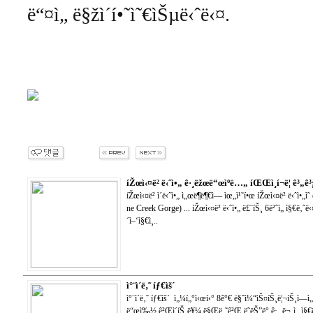
ë“¤ì„ ë§žì´í•˜ì˜€ìŠµë‹ˆë‹¤.
íŽœì‹¤ë² ë‹ˆì•„ ê·¸ëžœë“œìºë…„ íŒŒì¸í¬ë¦­ ê³„ê³
íŽœì‹¤ë² ì´ë‹ˆì•„ ì„œë¶ë¶€ì— ìœ„ì¹˜í•œ íŽœì‹¤ë² ë‹ˆì•„ì˜
ne Creek Gorge) ... íŽœì‹¤ë² ë‹ˆì•„ ë£¨íŠ¸ 6ë²ˆì„ ì§€ë‚˜ë‹¤
´ì–‘ì§€ì¸..
ì°¨ì´ë‚˜ íƒ€ìš´
ì°¨ì´ë‚˜ íƒ€ìš´ ì„¼í„°ì‹œí‹° 8ê°€ ë§ˆì¼“ìŠ¤íŠ¸ë¦¬íŠ¸ì—ì
ë“œì‰½ ê²Œì´íŠ¸ë¥¼ ë§Œë‚˜ê²Œ ë˜ëŠ”ë° ê·¸ ë¬¸ì„ ì§