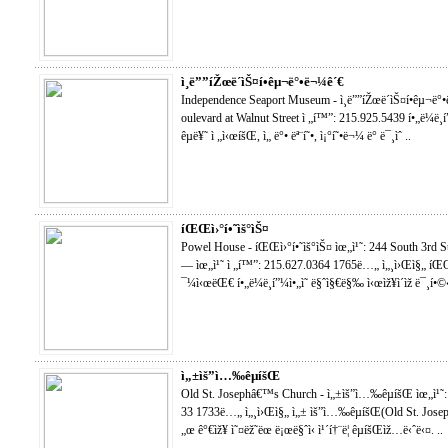
ì¸ë””íŽœë´ìŠ¤í•­êµ¬ë°•ë¬¼ê´€
Independence Seaport Museum - ì¸ë””íŽœë´ìŠ¤í•­êµ¬ë
oulevard at Walnut Street ì „í™”: 215.925.5439 í•„ë¼ë¸í
êµë¥˜ ì „ì‹œíšŒ, ì„ ë°• ëª¨í˜•, ì¡°í˜•ë¬¼ ë° ë¯¸ìˆ ..
íŒŒì›°í•˜ìš°ìŠ¤
Powel House - íŒŒì›°í•˜ìš°ìŠ¤ ìœ„ì¹˜: 244 South 3rd Str
— ìœ„ì¹˜ ì „í™”: 215.627.0364 1765ë…„ ì„¸ì›Œì§„ íŒŒì›
¯¼ì‹œëŒ€ í•„ë¼ë¸í”¼ì•„ì˜ ë§ˆì§€ë§‰ ì‹œìž¥ì´ìž ë¯¸í•
ì„±ìš”ì…‰êµíšŒ
Old St. Josephâ€™s Church - ì„±ìš”ì…‰êµíšŒ ìœ„ì¹˜: 
33 1733ë…„ ì„¸ì›Œì§„ ì„± ìš”ì…‰êµíšŒ(Old St. Joseph
„œ ê°€ìž¥ ì˜¤ëž˜ëœ ë¡œë§ˆì‹ ì¹´í†¨ë¦­ êµíšŒìž…ë‹ˆë‹¤. ..