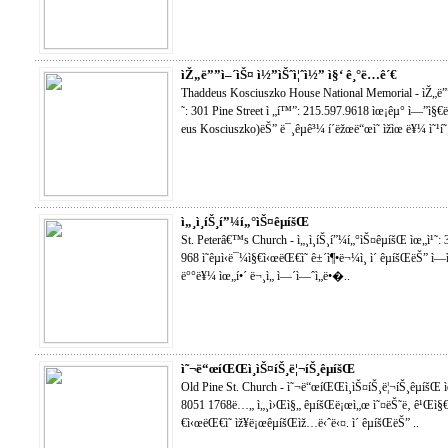
ìŽ„ë””ì–´ìŠ¤ ì½”ìŠˆì¦ˆì½” ì§‘ ê¸°ë…ê´€
Thaddeus Kosciuszko House National Memorial - ìŽ„ë””ì
˜: 301 Pine Street ì „í™”: 215.597.9618 ìœ¡êµ° ì—”ì§€ë‹ˆ
eus Kosciuszko)ëŠ” ë¯¸êµ­ê³¼ í´ëžœë“œì˜ ìžìœ ë¥¼ ì˜¹í
ì„¸ì¸íŠ¸í”¼í„°ìŠ¤êµíšŒ
St. Peterâ€™s Church - ì„¸ì¸íŠ¸í”¼í„°ìŠ¤êµíšŒ ìœ„ì¹˜:
968 ì˜êµ­ì‹ë¯¼ì§€ì‹œëŒ€ì˜ ê±´ì¶•ë¬¼ì¸ ì´ êµíšŒëŠ” ì
ë°°ë¥¼ ìœ„í•´ ë¬¸ì„ ì—´ì—ˆì„ë•�..
ì˜¬ë“œíŒŒì¸ìŠ¤íŠ¸ë¦¬íŠ¸êµíšŒ
Old Pine St. Church - ì˜¬ë“œíŒŒì¸ìŠ¤íŠ¸ë¦¬íŠ¸êµíšŒ ìœ
8051 1768ë…„ ì„¸ì›Œì§„ êµíšŒë¡œì„œ ì˜¤ëŠ˜ë‚ ê¹Œì§€ ì‚
€ì‹œëŒ€ì˜ ìž¥ë¡œêµíšŒìž…ë‹ˆë‹¤. ì´ êµíšŒëŠ” ..