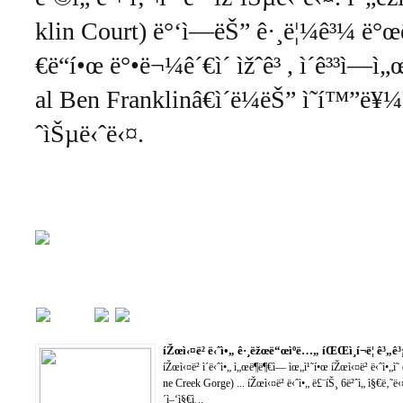
klin Court) ë°‘ì—ëŠ” ê·¸ë¦¼ê³¼ ë°
€ë“í•œ ë°•ë¬¼ê´€ì´ ìžˆê³ , ì´ê³³ì—
al Ben Franklinâ€ì´ë¼ëŠ” ì˜í™”ë¥¼ ê³
ˆìŠµë‹ˆë‹¤.
íŽœì‹¤ë² ë‹ˆì•„ ê·¸ëžœë“œìºë…„ íŒŒì¸í¬ë¦­ ê³„ê³
íŽœì‹¤ë² ì´ë‹ˆì•„ ì„œë¶ë¶€ì— ìœ„ì¹˜í•œ íŽœì‹¤ë² ë‹ˆì•„ì˜
ne Creek Gorge) ... íŽœì‹¤ë² ë‹ˆì•„ ë£¨íŠ¸ 6ë²ˆì„ ì§€ë‚˜ë‹¤
´ì–‘ì§€ì¸..