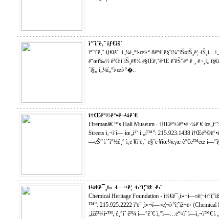
ì°¨ì´ë‚˜ íƒ€ìš´
ì°¨ì´ë‚˜ íƒ€ìš´ ì„¼í„°ì‹œí‹° 8ê°€ ë§ˆì¼“ìŠ¤íŠ¸ë¦¬íŠ¸ì—ì
ë“œì‰½ ê²Œì´íŠ¸ë¥¼ ë§Œë‚˜ê²Œ ë˜ëŠ”ë° ê·¸ ë¬¸ì„ ì§
´ì§„ ì„¼í„°ì‹œí‹°�..
ì†Œë°©ë°•ë¬¼ê´€
Firemanâ€™s Hall Museum - ì†Œë°©ë°•ë¬¼ê´€ ìœ„ì¹˜: 
Streets ì‚¬ì´ì— ìœ„ì¹˜ ì „í™”: 215.923.1438 ì†Œë°©
—ëŠ” ì´ˆì°½ê¸° ì¸ë ¥ì´ë‚˜ ë§ˆë ¥ìœ¼ë¡œ ê°€ë™ëœ ì—”ì§„ë
ì¼€ë¯¸ì»¬í—¤ë¦¬í‹°ì¦ˆìž¬ë‹¨
Chemical Heritage Foundation - ì¼€ë¯¸ì»¬í—¤ë¦¬í‹°ì¦ˆìž¬
™”: 215.925.2222 ìºë¯¸ì»¬í—¤ë¦¬í‹°ì¦ˆìž¬ë‹¨(Chemical
„ìžê³¼í•™, ê¸°ìˆ ê³¼ ì—°ê´€ ì‚°ì—…ë“¤ì˜ ì—­ì‚¬ì™€ ì „