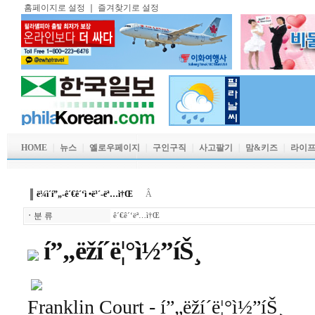
홈페이지로 설정
｜
즐겨찾기로 설정
HOME
｜
뉴스
｜
옐로우페이지
｜
구인구직
｜
사고팔기
｜
맘&키즈
｜
라이
ë¼ì´í”„-ê´€ê´‘ì •ë³´-ëª…ì†Œ
Â
ㆍ
분 류
ê´€ê´‘ëª…ì†Œ
í”„ëž­í´ë¦°ì½”íŠ¸
Franklin Court - í”„ëž­í´ë¦°ì½”íŠ¸