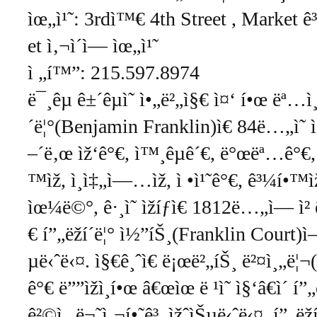
ìœ„ì¹˜: 3rdì™€ 4th Street , Market ê
et ì‚¬ì´ì— ìœ„ì¹˜
ì „í™”: 215.597.8974
ë¯¸êµ­ ê±´êµ­ì˜ ì•„ë²„ì§€ ì¤‘ í•œ ëª…ì¸
´ë¦°(Benjamin Franklin)ì€ 84ë…„ì˜ ìƒ
–´ë‚œ ìž‘ê°€, ì™¸êµê´€, ë°œëª…ê°€, ìž
™ìž, ì¸ì‡„ì—…ìž, ì •ì¹˜ê°€, ê³¼í•
ìœ¼ë©°, ê·¸ì˜ ìžíƒì€ 1812ë…„ì— ì
€ í”„ëž­í´ë¦° ì½”íŠ¸(Franklin Court)ì
µë‹ˆë‹¤. ì§€ê¸ˆì€ ë¡œë²„íŠ¸ ë²¤ì¸„ë¦
ê°€ ë””ìžì¸í•œ â€œìœ ë ¹ì˜ ì§‘â€ì´ í”„ëž­
ê²©ì„ ë¬˜ì‚¬í•˜ê³ ìžˆìŠµë‹ˆë‹¤. í”„ëž­