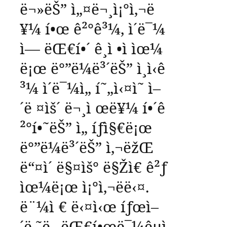
ë¬»ëŠ”
ì„¤ë¬¸ì¡°ì‚¬ë
¥¼
í•œ
ê²°ê³¼
,
ì´ë¯¼
ì—
ëŒ€í•´
ê¸ì •ì ìœ¼
ë¡œ
ë°”ë¼ë³´ëŠ”
ì¸ì‹ê
³¼
ì´ë¯¼ì„
í˜„ì‹¤ì˜
ì–
´ë ¤ìš´
ë¬¸ì œë¥¼
í•´ê
²°í•˜ëŠ”
ì„ íƒì§€ë¡œ
ë°”ë¼ë³´ëŠ”
ì‚¬ëžŒ
ë“¤ì´
ë§¤ìš°
ë§Žì€
ê²ƒ
ìœ¼ë¡œ
ì¡°ì‚¬ëë‹¤
.
ë¨¼ì €
ë‹¤ì‹œ
íƒœì–
´ë‚˜ë„
ëŒ€í•œë¯¼êµ­ì