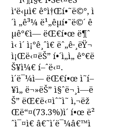
ì‘ë‹µì€
ê°ì†Œí•˜ë©°
,
ì
´ì „ê³¼
ë¹„êµí•˜ë©´
ê
µ­ê°€ì—
ëŒ€í•œ
ë¶ˆ
ì‹ ì´
ì¡°ê¸ˆì€
ëˆ„ê·¸ëŸ¬
ì¡Œë‹¤ëŠ”
í•´ì„ì„
ê°€ë
Š¥ì¼€
í–ˆë‹¤
.
ì´ë¯¼ì—
ëŒ€í•œ
ì˜í–
¥ì„
ë¬»ëŠ”
ì§ˆë¬¸ì—ë
Š”
ëŒ€ë‹¤ìˆ˜ì˜
ì‚¬ëž
Œë“¤
(73.3%)
ì´
í•œ
ë²
ˆì¯¤ì€
â€˜
ì´ë¯¼
â€™
ì