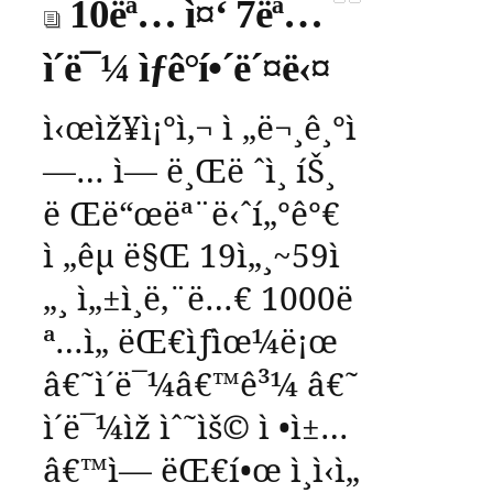
10ëª… ì¤‘ 7ëª…
ì´ë¯¼ ìƒê°í•´ë´¤ë‹¤
ì‹œìž¥ì¡°ì‚¬
ì „ë¬¸ê¸°ì
—…
ì— ë¸Œë ˆì¸
íŠ¸
ë Œë“œëª¨ë‹ˆí„°ê°€
ì „êµ­
ë§Œ
19
ì„¸
~59
ì
„¸
ì„±ì¸ë‚¨ë…€
1000
ë
ª…ì„
ëŒ€ìƒìœ¼ë¡œ
â€˜
ì´ë¯¼
â€™
ê³¼
â€˜
ì´ë¯¼ìž
ìˆ˜ìš©
ì •ì±…
â€™
ì—
ëŒ€í•œ
ì¸ì‹ì„