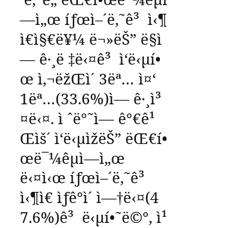
—ì„œ
íƒœì–´ë‚˜ê³
ì‹¶
ì€ì§€ë¥¼
ë¬»ëŠ”
ë§ì
—
ê·¸ë ‡ë‹¤ê³
ì‘ë‹µí•
œ
ì‚¬ëžŒì´
3
ëª…
ì¤‘
1
ëª…
(33.6%)
ì—
ê·¸ì³
¤ë‹¤
.
ì ˆë°˜ì—
ê°€ê¹
Œìš´
ì‘ë‹µìžëŠ”
ëŒ€í•
œë¯¼êµ­ì—ì„œ
ë‹¤ì‹œ
íƒœì–´ë‚˜ê³
ì‹¶ì€
ìƒê°ì´
ì—†ë‹¤
(4
7.6%)
ê³
ë‹µí•˜ë©°
,
ì¹