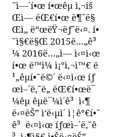
˜ì—´í•œ
í•œêµ­
ì‚¬íš
Œì—
ëŒ€í•œ
ë¶ˆë§
Œì„
ë“œëŸ¬ëƒˆë‹¤
.
í•
˜ì§€ë§Œ
2015
ë…„ê³
¼
2016
ë…„ì—
ì‹¤ì‹œ
í•œ
ë™ì¼
ì¡°ì‚¬ì™€
ë
¹„êµí•˜ë©´
ë‹¤ì‹œ
íƒ
œì–´ë‚˜ë„
ëŒ€í•œë¯
¼êµ­
êµ­ë¯¼ì´ê³
ì‹¶
ë‹¤ëŠ”
ì‘ë‹µì´
ì¦ê°€í•˜
ê³
ë‹¤ì‹œ
íƒœì–´ë‚˜ê
³
ì‹¶ì§€
ì•Šë‹¤ëŠ”