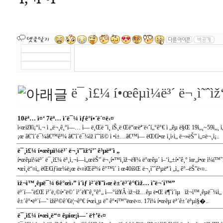
ë¯¸ì£¼ í•œêµ­ì¼ë³´ ë¬¸ì˜ˆìž‘
10ëª… ì¤‘ 7ëª… ì´ë¯¼ ìƒê°í•´ë´¤ë‹¤
ì‹œìž¥ì¡°ì‚¬ ì „ë¬¸ê¸°ì—… ì— ë¸Œë ˆì¸ íŠ¸ë Œë“œëª¨ë‹ˆí„°ê°€ ì „êµ­ ë§Œ 19ì„¸~59ì„¸
¡œ â€˜ì´ë¯¼â€™ê³¼ â€˜ì´ë¯¼ìž ìˆ˜ìš© ì •ì±…â€™ì— ëŒ€í•œ ì¸ì‹ì„ ë¬»ëŠ” ì„¤ë¬¸ì¡..
ë¯¸ì£¼ í•œêµ­ì¼ë³´ ë¬¸ì˜ˆìž‘í’ˆ ê³µëª¨ì „
í•œêµ­ì¼ë³´ ë¯¸ì£¼ ë³¸ì‚¬ì—ì„œëŠ” ë¬¸í•™ì¸ìž¬ë¥¼ ë°œêµ´ ì–‘ì„±í•˜ê¸° ìœ„í•œ ì¼í™˜ì
•œì¸ë“¤ì„ ëŒ€ìƒìœ¼ë¡œ ë‹¤ìŒê³¼ ê°™ì´ ì œ40íšŒ ë¬¸ì˜ˆê³µëª¨ì „ì„ ê°–ëŠ”ë‹¤..
ìž¬ì™¸êµ­ë¯¼ 6ê°œì›” ì´ìƒ ì²´ë¥˜ì‹œ ê±´ë³´ê°€ìž… ì˜ë¬´í™”
ë³´í—˜ë£Œ ì²´ë‚©í•˜ë©´ ì²´ë¥˜ê¸°ê°„ ì—°ìž¥Â·ìž¬ìž…êµ­ ë•Œ ë¶ˆì´ìµ ìž¬ì™¸êµ­ë¯¼ì„ í
ê±´ê°•ë³´í—˜ ìžê²©ê´€ë¦¬ê°€ í•œì¸µ ë” ê°•í™”ëœë‹¤. 17ì¼ í•œêµ­ ë³´ê±´ë³µì§�..
ë¯¸ì£¼ í•œì¸ë“¤ êµìœ¡ì—´ ë†’ë‹¤