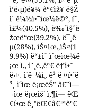
ì‘ë‹µ
)
ë¥¼
ê°€ìž¥
ë§Ž
ì´
ê¼½ì•˜ìœ¼ë©°
,
í˜¸
ì£¼
(40.5%),
ë‰´ì§ˆë
žœë“œ
(39.2%),
ë¯¸ê
µ­
(28%),
ìŠ¤ìœ„ìŠ¤
(1
9.9%)
ë“±ì˜
ìˆœìœ¼ë
¡œ
ì„ í˜¸ë„ê°€
ë†’ì•˜
ë‹¤
.
ì´ë¯¼ì„
ê³ ë ¤í•´ë
³¸
ì´ìœ ë¡œëŠ”
â€˜
ì—
¬ìœ ë¡œìš´
ì‚¶ì—
ëŒ
€í•œ
ê¸°ëŒ€
â€™
ê°€