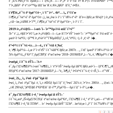
ë¯¸ì£¼ í•œì¸ë“¤ì˜ êµìœ¡ì—´ì´ íƒ€ì¸ì¢…ì— ë¹„í•´ ì›”ë“±ížˆ ë†’ì€ ê²ƒì´ ë‹¤ì‹œí•œë²ˆ í™•ì
†’ì•„ì§€ê³ ê³ ë“±í•™êµ ìží‡´ìœ¨ì€ ë‚®ì•„ì§€ê³ ìžˆê¸° ë•Œë..
ì´ë¶5ë„ë¯¼ ê³ êµ­ë°©ë¬¸ ì ‘ìˆ˜ ì¤‘.. 4ëª… ì„ ì°©ìˆœ
ì´ë¶5ë„ë¯¼ë“¤ì˜ ê³ êµ­ë°©ë¬¸ì„ ìœ„í•œ ì‹ ì²­ ì ‘ìˆ˜ë¥¼ ë°›ê³ ìžˆë‹¤.ì§€ë‚œ 9ì¼(í† ) í•„ë
„±ìž¬ ìœ„ì›ìž¥ì€ í•´ì™¸ ì´ë¶5ë„ë¯¼ë“¤ì˜ ê³ êµ­ë°©ë¬¸ ì‹ ì²­ ì ‘ìˆ..
2019 í•„ë¼ì§€ì—­ ì‹œë‹ˆì–´í•™êµ ì¼ì œížˆ ì˜¤í”ˆ
3ì›” ë´„ì„ ë§žì´í•˜ë©´ì„œ í•„ë¼ì§€ì—­ì—ì„œ ìš´ì˜í•˜ëŠ” ì‹œë‹ˆì–´ í•™êµë“¤ì´ ì¼ì œíž
µœí•´ê·¼ëª©ì‚¬)ì™€ í•„ë¼ì•ˆë””ì˜¥êµíšŒ(í˜¸ì„±ê¸°ëª©ì‚¬), ê·¸ë¦¬ê³ ì�..
ê°•ê²½ ì´ë¯¼ì •ì±…ì—ë„ ì´ë¯¼ìž ê¸‰ì¦
ë‚¨ë¶€ êµ­ê²½ì—ì„œ ì²´í¬ë˜ëŠ” ì´ë¯¼ìžê°€ ì§€ë‚œ 2007ë…„ ì´ëž˜ ìµœê³ ì¹˜ë¥¼ ê²½ì‹ í•˜ë
5ì¼ êµ­ê²½ì„¸ê´€ë³´í˜¸êµ­(CBP)ì´ ë°œí‘œí•œ '2018~2019íšŒê³„ì—°ë„ ë‚¨ë¶€êµ­ê²½ ì´�
í•œêµ­ì¸ ì´ë¯¼ ëŠ˜ì—ˆë‹¤
ë¯¸êµ­ ì˜ì£¼ê¶Œê³¼ ì‹œë¯¼ê¶Œì„ ì·¨ë“í•˜ëŠ” í•œêµ­ êµ­ì ìžê°€ ì§€ë‚œí•´ì— ì¦ê°€ ì¶”ì„
HS)ê°€ ë°œí‘œí•œ '2017~2018íšŒê³„ì—°ë„ 3ë¶„ê¸° í•©ë²•ì´ë¯¼ ë¦¬í¬íŠ¸'ì— ë”°ë¥´..
í•œì¸ 2ì„¸ ì„ ì²œì  ë³µìˆ˜êµ­ì ìž
í•œì¸ ì„ ì²œì  ë³µìˆ˜êµ­ì  ë‚¨ì„± ëŒ€ìƒ êµ­ì ì´íƒˆ ê¸°í•œì´ 2ì£¼ ë‚¨ì•˜ë‹¤. 2001ë…„ íƒœì–´ë‚œ
„±ì€ 29ì¼(ê¸ˆ)ê¹Œì§€ ê°€ê¹Œìš´ ìž¬ì™¸ê³µê´€ì— êµ­ì ì´íƒˆ ì‹ ê³ ì„œ�..
ë¯¸êµ­ ì˜ì£¼ê¶Œ í¬ê¸° í•œêµ­ êµ­ì ìž ëŠ˜ì–´
ì´ë¯¼ì„œë¹„ìŠ¤êµ­(USCIS)ì´ ë°œí‘œí•œ êµ­ê°€ë³„ ì˜ì£¼ê¶Œ í¬ê¸° ë³´ê³ ì„œì— ë”°ë¥
ì˜ì£¼ê¶Œ í¬ê¸°ìž 3559ëª… ì¤‘ í•œêµ­ êµ­ì ìžëŠ” 523ëª…ìœ¼ë¡œ ì „ì²´ì˜ 14.7%ë¥¼ ì°¨ì§
1
2
3