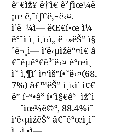
ê°€ìž¥
ë†’ì€
ê²ƒìœ¼ë
¡œ
ë‚˜íƒ€ë‚¬ë‹¤
.
ì´ë¯¼ì—
ëŒ€í•œ
ì¼
ë°˜ì ì¸
ì¸ì‹ì„
ë¬»ëŠ”
ì§
ˆë¬¸ì—
ì‘ë‹µìžë“¤ì€
â
€˜
êµ­ê°€ë³´ë‹¤
ê°œì¸
ì˜
ì‚¶ì´
ì¤‘ìš”í•˜ë‹¤
(68.
7%)
â€™
ëŠ”
ì¸ì‹ì´
ì¢€
ë”
í™•ê³ í•´ì§€ê³
ìžˆì
—ˆìœ¼ë©°
, 88.4%
ì˜
ì‘ë‹µìžëŠ”
â€˜
ê°œì¸ì˜
ì‚¬ì •ì—