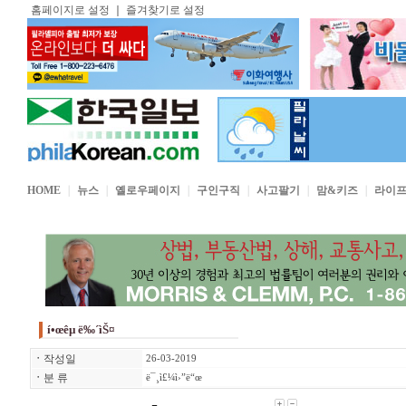
홈페이지로 설정
｜
즐겨찾기로 설정
HOME
｜
뉴스
｜
옐로우페이지
｜
구인구직
｜
사고팔기
｜
맘&키즈
｜
라이
í•œêµ­ ë‰´ìŠ¤
ㆍ
작성일
26-03-2019
ㆍ
분 류
ë¯¸ì£¼ì›”ë“œ