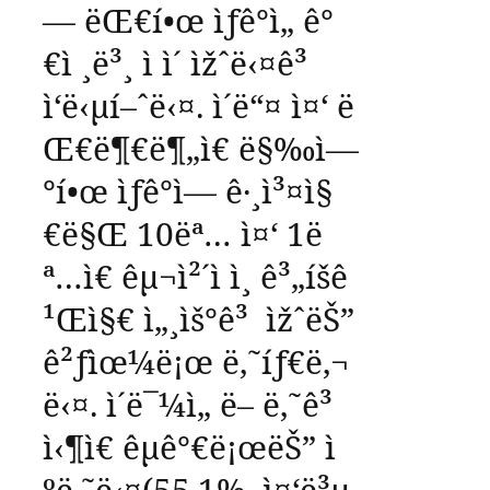
—
ëŒ€í•œ
ìƒê°ì„
ê°
€ì ¸ë³¸
ì ì´
ìžˆë‹¤ê³
ì‘ë‹µí–ˆë‹¤
.
ì´ë“¤
ì¤‘
ë
Œ€ë¶€ë¶„ì€
ë§‰ì—
°í•œ
ìƒê°ì—
ê·¸ì³¤ì§
€ë§Œ
10
ëª…
ì¤‘
1
ë
ª…ì€
êµ¬ì²´ì ì¸
ê³„íšê
¹Œì§€
ì„¸ìš°ê³
ìžˆëŠ”
ê²ƒìœ¼ë¡œ
ë‚˜íƒ€ë‚¬
ë‹¤
.
ì´ë¯¼ì„
ë– ë‚˜ê³
ì‹¶ì€
êµ­ê°€ë¡œëŠ”
ì
ºë‚˜ë‹¤
(55.1%,
ì¤‘ë³µ