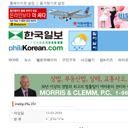
홈페이지로 설정
｜
즐겨찾기로 설정
HOME
｜
뉴스
｜
옐로우페이지
｜
구인구직
｜
사고팔기
｜
맘&키즈
｜
라이
í•œêµ­ ë‰´ìŠ¤
ㆍ
작성일
15-03-2019
ㆍ
분 류
ë¯¸ì£¼ì›”ë“œ