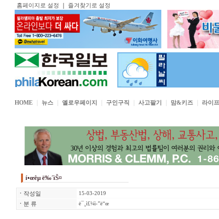
홈페이지로 설정
｜
즐겨찾기로 설정
HOME
｜
뉴스
｜
옐로우페이지
｜
구인구직
｜
사고팔기
｜
맘&키즈
｜
라이
í•œêµ­ ë‰´ìŠ¤
ㆍ
작성일
15-03-2019
ㆍ
분 류
ë¯¸ì£¼ì›”ë“œ