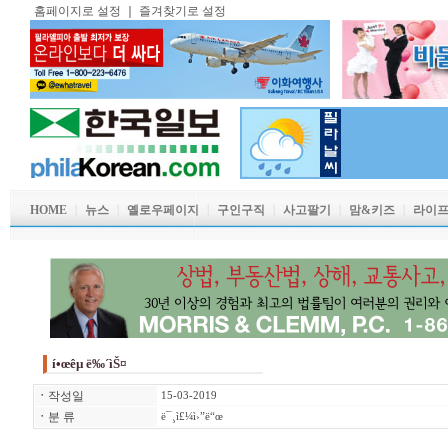
홈페이지로 설정
｜
즐겨찾기로 설정
HOME
｜
뉴스
｜
옐로우페이지
｜
구인구직
｜
사고팔기
｜
맘&키즈
｜
라이
í•œêµ­ ë‰´ìŠ¤
ㆍ
작성일
15-03-2019
ㆍ
분 류
ë¯¸ì£¼ì›”ë“œ