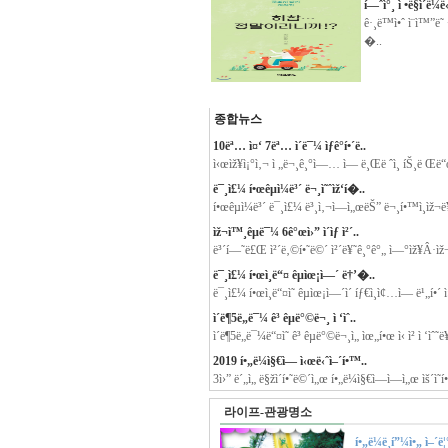
í—ˆì°¸ ì •ë§ì´ë¼
ê·¸ë™ì•ˆ ì¨ì™”ë˜
�..
종합뉴스
10ëª… ì¤‘ 7ëª… ì´ë¯¼ ìƒê°í•´ë..
ì‹œìž¥ì¡°ì‚¬ ì „ë¬¸ê¸°ì—… ì— ë¸Œë ˆì¸ íŠ¸ë Œë“œ
ë¯¸ì£¼ í•œêµ­ì¼ë³´ ë¬¸ì˜ˆìž‘í�..
í•œêµ­ì¼ë³´ ë¯¸ì£¼ ë³¸ì‚¬ì—ì„œëŠ” ë¬¸í•™ì¸ìž¬
ìž¬ì™¸êµ­ë¯¼ 6ê°œì›” ì´ìƒ ì²´..
ë³´í—˜ë£Œ ì²´ë‚©í•˜ë©´ ì²´ë¥˜ê¸°ê°„ ì—°ìž¥Â·ìž¬
ë¯¸ì£¼ í•œì¸ë“¤ êµìœ¡ì—´ ë†’�..
ë¯¸ì£¼ í•œì¸ë“¤ì˜ êµìœ¡ì—´ì´ íƒ€ì¸ì¢…ì— ë¹„í•´ 
ì´ë¶5ë„ë¯¼ ê³ êµ­ë°©ë¬¸ ì ‘ìˆ..
ì´ë¶5ë„ë¯¼ë“¤ì˜ ê³ êµ­ë°©ë¬¸ì„ ìœ„í•œ ì‹ ì²­ ì ‘ìˆ˜
2019 í•„ë¼ì§€ì—­ ì‹œë‹ˆì–´í•™..
3ì›” ë´„ì„ ë§žì´í•˜ë©´ì„œ í•„ë¼ì§€ì—­ì—ì„œ ìš´ì˜
라이프-관광명소
í•„ë¼ë¸í”¼ì•„ ì–´ë¦°ì