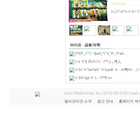
2010-01-08
ì•„ì´ë“¤ê³¼ í•¨ê»˜ ì
라이프 - 금융/의학
ê°€ê³„ ì˜ˆì‚° ì§œê¸°ì˜ ê¸°ë³¸ ê°œë…
í¬ë ˆë”§ ìŠ¤ì½”ì–´ ì™„ì „ ë¶„ì„
í•¨ê»˜ ë¨¹ìœ¼ë©´ í•´ë¡œìš´ ì•…ë•ê¶í•© ..
[37
ì‹ ìš© êµì •ì˜ í—ˆì™€ ì‹¤
Grace Media Group, Inc. | (215) 630-5124 | email:
필라코리안 소개
｜
광고 안내
｜
홈페이지 제