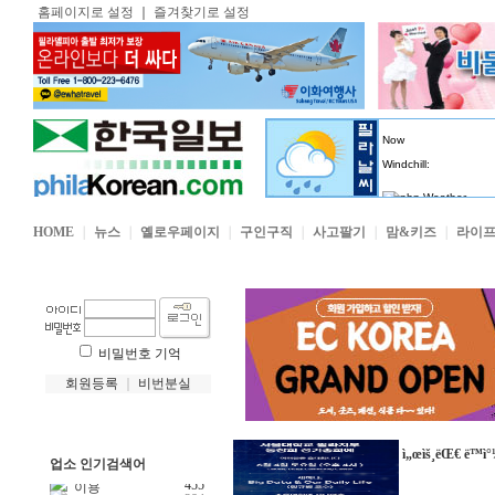
홈페이지로 설정
｜
즐겨찾기로 설정
HOME
｜
뉴스
｜
옐로우페이지
｜
구인구직
｜
사고팔기
｜
맘&키즈
｜
라이
비밀번호 기억
회원등록
｜
비번분실
ì„œìš¸ëŒ€ ë™ì°½
업소 인기검색어