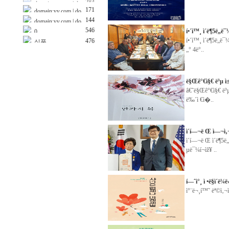
455
이용
이용
455
420
간판
171
domain:yy.com | do
144
08
domain:yy.com | do
main:y ???..
420
69
보험
main:z ???..
546
í•´ì™¸ ì´ë¶5ë„ë
0
413
크래딧
í•´ì™¸ ì´ë¶5ë„ë
476
식품
399
제과점
„° 4ë°..
ë§Œê°€ì§€ ë³µ ì
â€˜ë§Œê°€ì§€ ë³
ë‰´ì €ì�..
ì´í—¬ë Œ ì—¬ì‚
ì´í—¬ë Œ ì´ë¶
µ­ë¯¼í¬ìž¥ ..
í—ˆì°¸ ì •ë§ì´ë¼ë
ì°¨ë¬¸í™˜ ëª©ì‚¬ì˜