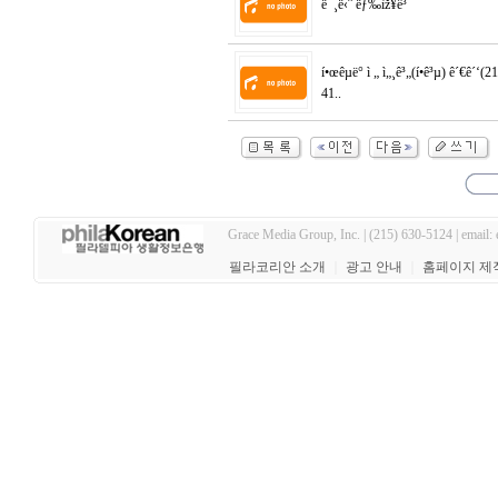
ë¯¸ë‹ˆ ëƒ‰ìž¥ê³
í•œêµ­ë° ì „ ì„¸ê³„(í•­ê³µ) ê´€ê´‘(
41..
Grace Media Group, Inc. | (215) 630-5124 | email:
필라코리안 소개
｜
광고 안내
｜
홈페이지 제