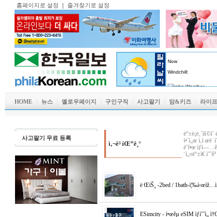
홈페이지로 설정
｜
즐겨찾기로 설정
HOME
｜
뉴스
｜
옐로우페이지
｜
구인구직
｜
사고팔기
｜
맘&키즈
｜
라이
ë“±ë¡ë‚´ìš©ì´ 
사고팔기 무료 등록
í•´ì„œ ì‚­ì œë 
ì‚¬ê³ íŒ”ê¸°
ë˜í•œ ìƒì—…ê´
¨ì„¤ë“±ì€ ì˜ˆê³
ë ŒíŠ¸ -2bed / 1bath-ì¦‰ì‹œìž…
ESimcity - í•œêµ­ eSIM ìƒí’ˆì„ ì