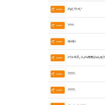
ê³µê¸°ì²­ì •ê¸°
?????
ë§¤ë§¤
ë°©ë ŒíŠ¸: í•„ë¼ë¶ë¶€(í•œì¸ë§ˆì
??????.
??????.