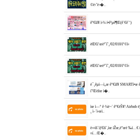
©ë‹ˆë‹�..
ê°€ìž¥ ì‹¼ í•­ê³µê¶Œ(ê´€ê´‘)
ëŒ€í‘œë²ˆí˜¸/02/010/ì°©ì‹
ëŒ€í‘œë²ˆí˜¸/02/010/ì°©ì‹
ë¯¸êµ­ì—ì„œ ê°€ìž¥ SMARTí•œ ê
í”Œëžœ ì�..
ìœ ì—° ê·¼ë¬´ ê°€ëŠ¥! Airbnb ë¦
¸ ì–´ì‹œì..
ë‹¤ìš´íƒ€ìš´,ìœ íŽœ,ë“œë ‰ì…€
¤í…Œ�..