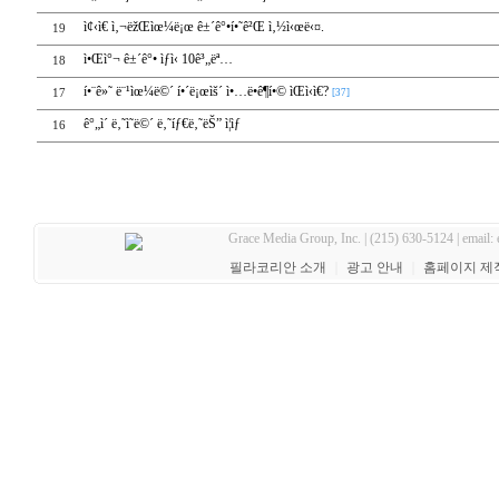
ì¢‹ì€ ì‚¬ëžŒìœ¼ë¡œ ê±´ê°•í•˜ê²Œ ì‚½ì‹œë‹¤.
19
ì•Œì°¬ ê±´ê°• ìƒì‹ 10ê³„ëª…
18
í•¨ê»˜ ë¨¹ìœ¼ë©´ í•´ë¡œìš´ ì•…ë•ê¶í•© ìŒì‹ì€?
17
[37]
ê°„ì´ ë‚˜ì˜ë©´ ë‚˜íƒ€ë‚˜ëŠ” ì¦ìƒ
16
Grace Media Group, Inc. | (215) 630-5124 | email:
필라코리안 소개
｜
광고 안내
｜
홈페이지 제